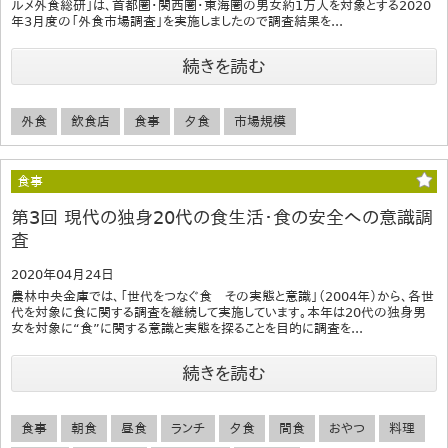
ルメ外食総研」は、首都圏・関西圏・東海圏の男女約1万人を対象とする2020
年3月度の「外食市場調査」を実施しましたので調査結果を...
続きを読む
外食
飲食店
食事
夕食
市場規模
食事
第3回 現代の独身20代の食生活・食の安全への意識調
査
2020年04月24日
農林中央金庫では、「世代をつなぐ食 その実態と意識」（2004年）から、各世
代を対象に食に関する調査を継続して実施しています。本年は20代の独身男
女を対象に“食”に関する意識と実態を探ることを目的に調査を...
続きを読む
食事
朝食
昼食
ランチ
夕食
間食
おやつ
料理