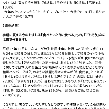
・おすしは「買って持ち帰る」76.8％、「手作りする」50.5％、「宅配」は
13.4％
・今年のクリスマスから「ケーキずし」ブレイク!? 今後「ケーキずし」作りた
い人が全体の40.7％
【調査結果】
手軽に買える今のおすしは「食べたいときに食べる」もの。「ごちそう」なの
は家で作るおすし
平成25年12月にユネスコが無形世界遺産に登録した「和食」。現在11
月24日は和食の日とされ、また11月は和食月間として和食のイベントも
多い月です。そんななか<オレンジページくらし予報>が和食について調
査したところ、「好きな和食」の第一位は「おすし」39.1％でした。「和食」
に関しては日本人の食生活の多様性ゆえに「鶏のから揚げはどうなの？
和風ハンバーグは？」のような話題も尽きませんが「和食代表」といえば
「おすし」のようです。さらに、「おすしは好きですか？」の問いには「好き」
77.8％、「やや好き」13.7％、合わせて91.5％もの人が「好き」と答えてい
ます。ちなみに「好きな和食」でおすしの後に続くのは「煮もの」33.2％、
「刺し身」32.0％、「焼き魚、煮魚」29.5％、「炊き込みご飯、混ぜご飯」
27.0％です。
にぎりずし、巻きずし、いなりずしなどのおすしの種類や食べた場所は問わ