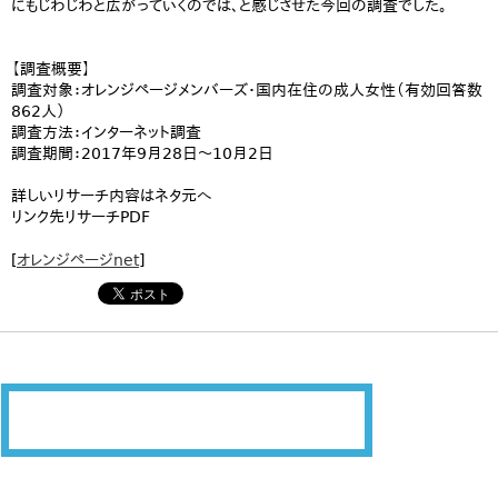
にもじわじわと広がっていくのでは、と感じさせた今回の調査でした。
【調査概要】
調査対象：オレンジページメンバーズ・国内在住の成人女性（有効回答数
862人）
調査方法：インターネット調査
調査期間：2017年9月28日〜10月2日
詳しいリサーチ内容はネタ元へ
リンク先リサーチPDF
[
オレンジページnet
]