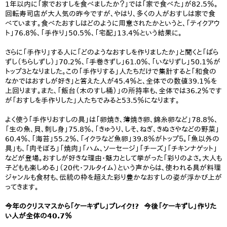
1年以内に「家でおすしを食べましたか？」では「家で食べた」が82.5％。
回転寿司店が大人気の昨今ですが、やはり、多くの人がおすしは家で食
べています。食べたおすしはどのように用意されたかというと、「テイクアウ
ト」76.8％、「手作り」50.5％、「宅配」13.4％という結果に。
さらに「手作り」する人に「どのようなおすしを作りましたか」と聞くと「ばら
ずし（ちらしずし）」70.2％、「手巻きずし」61.0％、「いなりずし」50.1％が
トップ３となりました。この「手作りする」人たちだけで集計すると「和食の
なかではおすしが好き」と答えた人が45.4％と、全体での数値39.1％を
上回ります。また、「飯台（木のすし桶）」の所持率も、全体では36.2％です
が「おすしを手作りした」人たちでみると53.5％になります。
よく使う「手作りおすしの具」は「卵焼き、薄焼き卵、錦糸卵など」78.8％、
「生の魚、貝、刺し身」75.8％、「きゅうり、しそ、ねぎ、きぬさやなどの野菜」
60.4％、「海苔」55.2％、「イクラなど魚卵」39.8％がトップ５。「魚以外の
具」も、「肉そぼろ」「焼肉」「ハム、ソーセージ」「チーズ」「チキンナゲット」
などが登場。おすしが好きな理由・魅力として挙がった「彩りのよさ。大人も
子どもも楽しめる」（20代・フルタイム）という声からは、使われる具が料理
ジャンルも食材も、伝統の枠を超えた彩り豊かなおすしの姿が浮かび上が
ってきます。
今年のクリスマスから「ケーキずし」ブレイク!? 今後「ケーキずし」作りた
い人が全体の40.7％