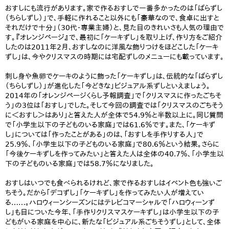
おすしにも流行があります。家で作るおすしで一番多かったのは「ばらずし
（ちらしずし）」で、手軽に作れること以外にも「豪華なので、食卓に出すと
それだけで十分」（30代・専業主婦）と、見た目のきれいさも人気の理由で
す。『オレンジページ』で、最初に「ケーキずし」を取り上げ、作り方をご紹介
したのは2011年2月、おすしなのに洋風な飾りつけをほどこした「ケーキ
ずし」は、今やクリスマスの時期には宅配ずしのメニューにも載っています。
刺し身や魚卵でケーキのように飾った「ケーキずし」は、伝統的な「ばらずし
（ちらしずし）」が進化した「今どきな」ビジュアル系ずしといえましょう。
2014年の「オレンジページくらし予報調査」で「クリスマスに作ったごちそ
う」の3位は「おすし」でした。そして今回の調査では「クリスマスのごちそう
に＜おすし＞はあり」と答えた人が全体で54.9％と半数以上に。同じ質問
で「小学生以下の子どものいる家庭」では61.6％です。また、「ケーキず
し」については「作ったことがある」のは、「おすしを手作りする人」で
25.9％、「小学生以下の子どものいる家庭」で80.6％という結果。さらに
「今後ケーキずしを作ってみたい」と答えた人は全体の40.7％、「小学生以
下の子どものいる家庭」では58.7％になりました。
おすしはいつでも食べられるけれど、家で作るおすしはイベント色も強いご
ちそう。だから「デコずし」「ケーキずし」を作ってみたい人が増えてい
る……。ハロウィーンシーズンにはテレビコマーシャルで「ハロウィーンず
し」も目についた今年、「手作りクリスマスケーキずし」は小学生以下の子
どもがいる家庭を中心に、新たな「ビジュアル系ごちそうずし」として、全体