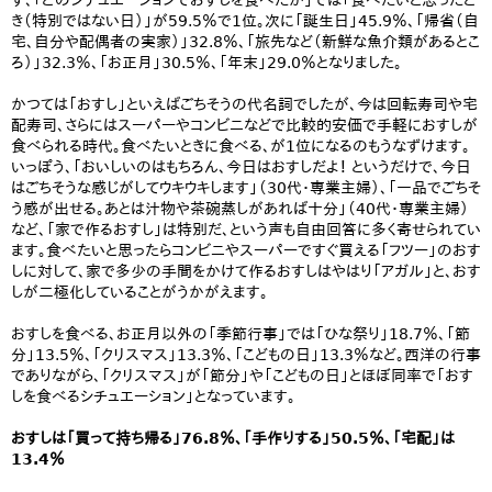
ず、「どのシチュエーションでおすしを食べたか」では「食べたいと思ったと
き（特別ではない日）」が59.5％で1位。次に「誕生日」45.9％、「帰省（自
宅、自分や配偶者の実家）」32.8％、「旅先など（新鮮な魚介類があるとこ
ろ）」32.3％、「お正月」30.5％、「年末」29.0％となりました。
かつては「おすし」といえばごちそうの代名詞でしたが、今は回転寿司や宅
配寿司、さらにはスーパーやコンビニなどで比較的安価で手軽におすしが
食べられる時代。食べたいときに食べる、が1位になるのもうなずけます。
いっぽう、「おいしいのはもちろん、今日はおすしだよ！ というだけで、今日
はごちそうな感じがしてウキウキします」（30代・専業主婦）、「一品でごちそ
う感が出せる。あとは汁物や茶碗蒸しがあれば十分」（40代・専業主婦）
など、「家で作るおすし」は特別だ、という声も自由回答に多く寄せられてい
ます。食べたいと思ったらコンビニやスーパーですぐ買える「フツー」のおす
しに対して、家で多少の手間をかけて作るおすしはやはり「アガル」と、おす
しが二極化していることがうかがえます。
おすしを食べる、お正月以外の「季節行事」では「ひな祭り」18.7％、「節
分」13.5％、「クリスマス」13.3％、「こどもの日」13.3％など。西洋の行事
でありながら、「クリスマス」が「節分」や「こどもの日」とほぼ同率で「おす
しを食べるシチュエーション」となっています。
おすしは「買って持ち帰る」76.8％、「手作りする」50.5％、「宅配」は
13.4％