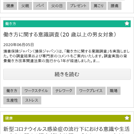
健康
父親
パパ
父の日
プレゼント
肩こり
腰痛
働き方
働き方に関する意識調査（20 歳以上の男女対象）
2020年06月05日
損害保険ジャパン（損保ジャパン）は、「働き方に関する意識調査」を実施しまし
た。その調査結果および専門家のコメントをご案内いたします。調査実施の背
景働き方改革関連法案の施行から１年が経過しました。ま...
続きを読む
働き方
ワークスタイル
テレワーク
ワークプレイス
職場
生産性
ストレス
健康
新型コロナウイルス感染症の流行下における意識や生活