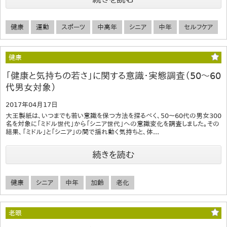
健康
運動
スポーツ
中高年
シニア
中年
セルフケア
健康
「健康と気持ちの若さ」に関する意識・実態調査（50～60
代男女対象）
2017年04月17日
大王製紙は、いつまでも若い意識を保つ方法を探るべく、50～60代の男女300
名を対象に「ミドル世代」から「シニア世代」への意識変化を調査しました。その
結果、「ミドル」と「シニア」の間で揺れ動く気持ちと、体...
続きを読む
健康
シニア
中年
加齢
老化
老眼