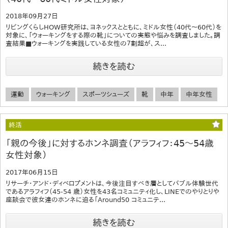
2018年09月27日
リビングくらしHOW研究所は､ヨネックスとともに、ミドル女性（40代～60代）を
対象に、「ウォーキングをする際の靴」についての実態や悩みを調査しました。調
査結果■ウォーキングを実践している女性の７割超が、ス...
続きを読む
運動
ウォーキング
スポーツシューズ
靴
中年
中年女性
終活
「親の今後」に対するホンネ調査（アラフィフ：45～54歳
女性対象）
2017年06月15日
リサーチ・アンド・ディベロプメントは、今後注目すべき層としてバブル体験世代
であるアラフィフ（45-54 歳）女性を43名コミュニティ化し、LINEでのやりとりや
座談会で彼女達のホンネに迫る「Around50 コミュニテ...
続きを読む