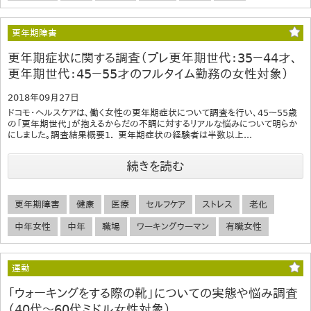
更年期障害
更年期症状に関する調査（プレ更年期世代：35－44才、
更年期世代：45－55才のフルタイム勤務の女性対象）
2018年09月27日
ドコモ・ヘルスケアは、働く女性の更年期症状について調査を行い、45～55歳
の「更年期世代」が抱えるからだの不調に対するリアルな悩みについて明らか
にしました。調査結果概要1． 更年期症状の経験者は半数以上...
続きを読む
更年期障害
健康
医療
セルフケア
ストレス
老化
中年女性
中年
職場
ワーキングウーマン
有職女性
運動
「ウォーキングをする際の靴」についての実態や悩み調査
（40代～60代ミドル女性対象）