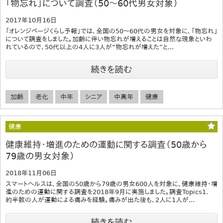
「物忘れ」について調査（50～60代男女対象）
2017年10月16日
「オレンジページくらし予報」では、全国の50～60代の男女を対象に、「物忘れ」
について調査をしました。加齢に伴い物忘れが増えることは自然な現象といわ
れているので、50代以上の4人に3人が“物忘れが増えた”と...
続きを読む
加齢
老化
中年
シニア
中高年
健康
健康
健康維持・増進のための運動に関する調査（50歳から
79歳の男女対象）
2018年11月06日
スマートヘルスは、全国の50歳から79歳の男女600人を対象に、健康維持・増
進のための運動に関する調査を2018年9月に実施しました。調査Topics1.
約半数の人が運動による痛みを経験。痛みが出た後も、2人に1人が...
続きを読む