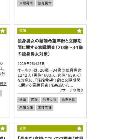
未婚男性
独身男性
結婚
独身男女の結婚希望年齢と交際期
間に関する意識調査（20歳～34歳
の独身男女対象）
シ
2019年03月26日
は、
オーネットは、20歳～34歳の独身男女
の独
1242人（男性：603人、女性：639人）
を対象に、「結婚希望年齢と交際期間
続き
に関する意識調査」を実施いた...
リサーチの続き
性
結婚
恋愛
独身女性
独身男性
未婚女性
未婚男性
老後
観」
「長生き」意識についての調査（首都