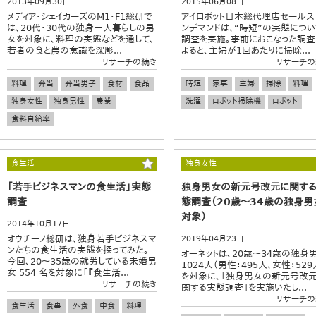
2013年09月30日
2015年06月08日
メディア・シェイカーズのM1・F1総研で
アイロボット日本総代理店セールス
は、20代・30代の独身一人暮らしの男
ンデマンドは、“時短”の実態につい
女を対象に、料理の実態などを通して、
調査を実施。事前におこなった調査
若者の食と農の意識を深彫...
よると、主婦が1回あたりに掃除...
リサーチの続き
リサーチの
料理
弁当
弁当男子
食材
食品
時短
家事
主婦
掃除
料理
独身女性
独身男性
農業
洗濯
ロボット掃除機
ロボット
食料自給率
食生活
独身女性
「若手ビジネスマンの食生活」実態
独身男女の新元号改元に関す
調査
態調査（20歳～34歳の独身男
対象）
2014年10月17日
オウチーノ総研は、独身若手ビジネスマ
2019年04月23日
ンたちの食生活の実態を探ってみた。
オーネットは、20歳～34歳の独身
今回、20～35歳の就労している未婚男
1024人（男性：495人、女性：529
女 554 名を対象に「『食生活...
を対象に、「独身男女の新元号改
リサーチの続き
関する実態調査」を実施いたし...
リサーチの
食生活
食事
外食
中食
料理