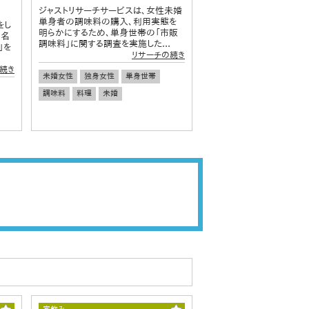
ジャストリサーチサービスは、女性未婚
単身者の調味料の購入、利用実態を
をし
明らかにするため、単身世帯の「市販
 名
調味料」に関する調査を実施した...
」を
リサーチの続き
続き
未婚女性
独身女性
単身世帯
調味料
料理
未婚