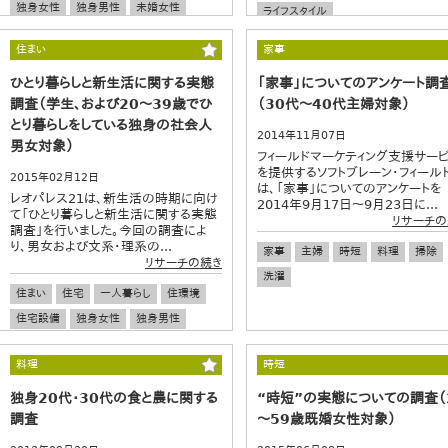
独身女性
独身男性
未婚女性
ライフスタイル
未婚男性
住まい
家事
ひとり暮らしと新生活に関する実態
「家事」についてのアンケート調
調査（学生、および20～39歳でひ
（30代～40代主婦対象）
とり暮らしをしている独身の社会人
2014年11月07日
男女対象）
フィールドマーケティング支援サー
を提供するソフトブレーン・フィール
2015年02月12日
は、「家事」についてのアンケートを
レオパレス21は、新生活の時期に向け
2014年9月17日～9月23日に...
て「ひとり暮らしと新生活に関する実態
リサーチの
調査」を行いました。今回の調査によ
り、男女および文系・理系の...
家事
主婦
時短
料理
掃除
リサーチの続き
洗濯
住まい
住宅
一人暮らし
住環境
住宅設備
独身女性
独身男性
バレンタイン
料理
時短
独身20代・30代の食と農に関する
“時短”の実態についての調査（
調査
～59歳既婚女性対象）