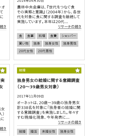
2014年04月30日
・オ
農林中央金庫は、『世代をつなぐ食
て
その実態と意識』（2004年）から、各世
に
代を対象に食に関する調査を継続して
実施しています。本年は20代...
続き
リサーチの続き
食
食事
料理
食費
ショッパー
買い物
独身
独身女性
独身男性
20代女性
20代男性
結婚
る実
独身男女の結婚に関する意識調査
女
（20～39歳男女対象）
2017年11月09日
オーネットは、20歳～39歳の独身男女
計338名を対象に「独身者の結婚に関
男女
する意識調査」を実施しました。年々す
人）
すむ晩婚化現象、今年発表に...
元に
リサーチの続き
続き
結婚
婚活
未婚女性
独身女性