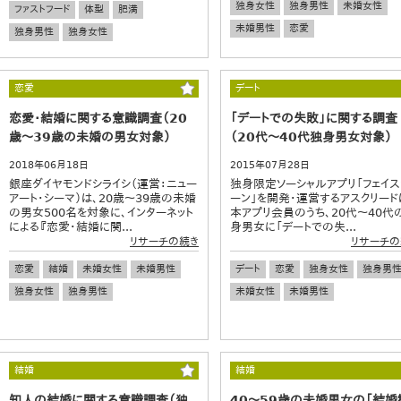
独身女性
独身男性
未婚女性
ファストフード
体型
肥満
未婚男性
恋愛
独身男性
独身女性
恋愛
デート
恋愛・結婚に関する意識調査（20
「デートでの失敗」に関する調査
歳～39歳の未婚の男女対象）
（20代～40代独身男女対象）
2018年06月18日
2015年07月28日
銀座ダイヤモンドシライシ（運営：ニュー
独身限定ソーシャルアプリ「フェイス
アート・シーマ）は、20歳～39歳の未婚
ーン」を開発・運営するアスクリード
の男女500名を対象に、インターネット
本アプリ会員のうち、20代～40代
による『恋愛・結婚に関...
身男女に「デートでの失...
リサーチの続き
リサーチの
恋愛
結婚
未婚女性
未婚男性
デート
恋愛
独身女性
独身男
独身女性
独身男性
未婚女性
未婚男性
結婚
結婚
知人の結婚に関する意識調査（独
40～59歳の未婚男女の「結婚