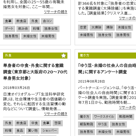
を利用し、全国の25～55歳の有職未
計366名を対象に「独身者の恋愛
婚男女を対象に、ここ一年間...
する意識調査（大掃除編）」を実施
リサーチの続き
した。【調査結果】クリスマス直...
リサーチの
食事
飲食店
外食
合コン
恋愛
大掃除
掃除
未婚女性
デート
飲み会
料理
独身女性
未婚男性
独身女性
独身男性
独身男性
未婚女性
未婚男性
外食
働き方
単身者の中食・外食に関する意識
｢ゆう活・未婚の社会人の自由
調査（東京都と大阪府の20～70代
間」に関するアンケート調査
単身男女対象）
2015年08月28日
パートナーエージェントは、｢ゆう活
2018年03月26日
婚の社会人の自由時間」に関する
日清オイリオグループ「生活科学研究
ケート調査を実施。【調査背景】201
課」は、社会環境や生活者の価値観の
年7月1日から、勤務時間を朝...
変化、それらに起因する生活習慣の動
リサーチの
向などについて調査し、情報発信...
リサーチの続き
働き方
ワークスタイル
勤務時間
外食
飲食店
中食
食事
惣菜
朝型勤務
ゆう活
独身女性
料理
食品
買い物
ショッパー
独身男性
未婚女性
未婚男性