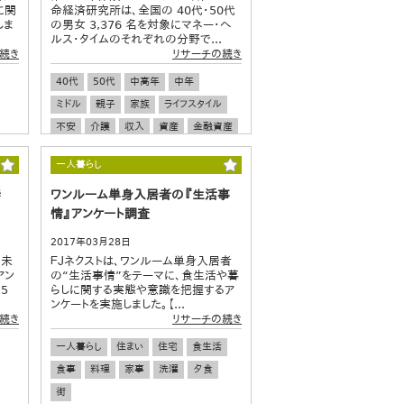
に関
命経済研究所は、全国の 40代・50代
しま
の男女 3,376 名を対象にマネー・ヘ
ルス・タイムのそれぞれの分野で...
続き
リサーチの続き
40代
50代
中高年
中年
ミドル
親子
家族
ライフスタイル
不安
介護
収入
資産
金融資産
パラサイトシングル
未婚女性
一人暮らし
独身女性
未婚男性
独身男性
時
ワンルーム単身入居者の『生活事
情』アンケート調査
2017年03月28日
・未
ＦＪネクストは、ワンルーム単身入居者
アン
の“生活事情”をテーマに、食生活や暮
5
らしに関する実態や意識を把握するア
ンケートを実施しました。【...
続き
リサーチの続き
一人暮らし
住まい
住宅
食生活
食事
料理
家事
洗濯
夕食
街