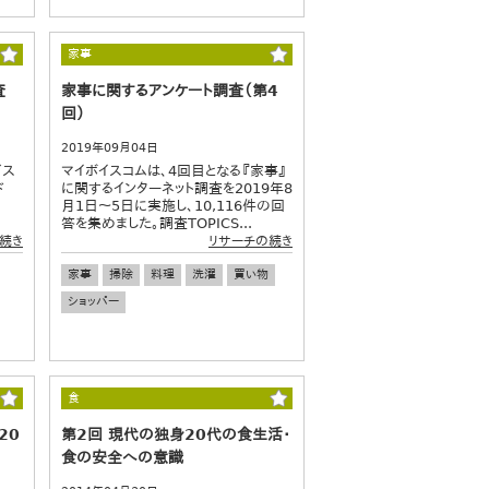
家事
査
家事に関するアンケート調査（第4
回）
2019年09月04日
ビス
マイボイスコムは、4回目となる『家事』
ド
に関するインターネット調査を2019年8
月1日～5日に実施し、10,116件の回
答を集めました。調査TOPICS...
続き
リサーチの続き
家事
掃除
料理
洗濯
買い物
ショッパー
食
20
第2回 現代の独身20代の食生活・
食の安全への意識