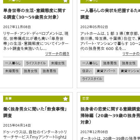
一人暮らし
一人暮らし
単身世帯の生活・意識態度に関す
一人暮らしの実状を把握するた
る調査（30～59歳男女対象）
調査
2017年11月08日
2012年05月02日
リサーチ・アンド・ディベロプメントは、現
アットホームは、1 都 3 県（東京都
在、世帯構成比が最も高い「単身世
奈川県、埼玉県、千葉県）在住で、
帯」の生活・意識態度についてインター
アパート・マンションで暮らす 10～
ネット調査を実施いたし...
代の独身男女 600 名を...
リサーチの続き
リサーチの
一人暮らし
ライフスタイル
未婚女性
一人暮らし
独身男性
独身女性
未婚男性
独身女性
独身男性
住まい
賃貸アパート
賃貸マンショ
ライフスタイル
食事
恋愛
働く独身男女に聞いた「飲食事情」
独身者の恋愛に関する意識調査
調査
掃除編 （20歳～39歳の独身
対象）
2015年04月14日
ドゥ・ハウスは、自社のインターネットリ
2017年12月08日
サーチサービス『myアンケートlight』
オーネットは、20歳～39歳の独身