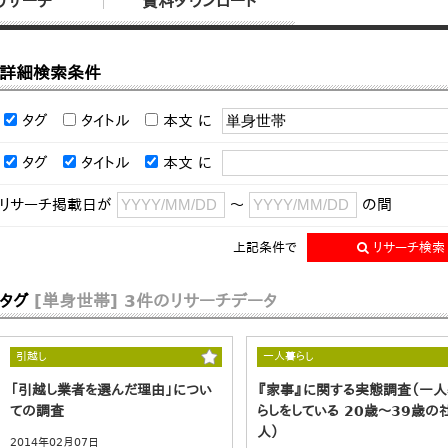
リサーチ
資料ダウンロード
詳細検索条件
タグ
タイトル
本文
に
タグ
タイトル
本文
に
リサーチ掲載日が
～
の間
上記条件で
リサーチ検索
タグ
[単身世帯]
3件のリサーチデータ
引越し
一人暮らし
「引越し業者を選んだ理由」につい
『家事』に関する実態調査（一
ての調査
らしをしている 20歳～39歳の
人）
2014年02月07日