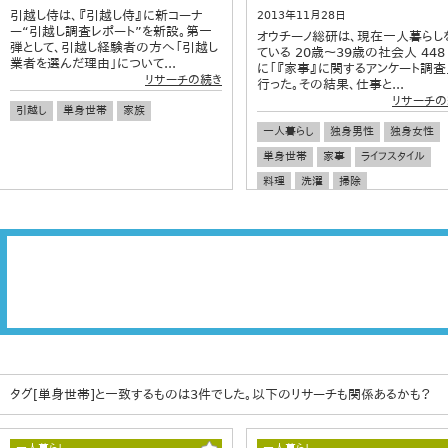
引越し侍は、『引越し侍』に新コーナ
2013年11月28日
ー“引越し調査レポート”を新設。第一
オウチーノ総研は、現在一人暮らし
弾として、引越し経験者の方へ「引越し
ている 20歳～39歳の社会人 448
業者を選んだ理由」について...
に「『家事』に関するアンケート調査
リサーチの続き
行った。その結果、仕事と...
リサーチの
引越し
単身世帯
家族
一人暮らし
独身男性
独身女性
単身世帯
家事
ライフスタイル
料理
洗濯
掃除
タグ[単身世帯]と一致するものは3件でした。以下のリサーチも関係あるかも？