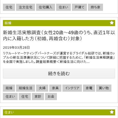
住宅
注文住宅
住宅購入
住まい
戸建て
持ち家
結婚
新婚生活実態調査（女性20歳～49歳のうち、直近1年以
内に入籍した方（初婚、再婚含む）対象）
2019年03月28日
リクルートマーケティングパートナーズが運営するブライダル総研では、新婚カッ
プルの新生活準備状況について詳細に把握するために、「新婚生活実態調査」
を全国で実施しました。調査結果概要＜新婚生活に向けた...
続きを読む
結婚
結婚生活
夫婦
家具
インテリア
家電
買い物
住まい
住宅
家計
お金
住まい