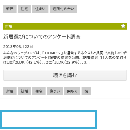
新居
住宅
住まい
近所付き合い
新居
新居選びについてのアンケート調査
2013年03月22日
みんなのウェディングは、『 HOME'S 』を運営するネクストと共同で実施した「新
居選びについてのアンケート」調査の結果を公開。【調査結果】1）人気の間取り
は1位「2LDK （42.1％）」。2位「1LDK（22.9％）」、3...
続きを読む
新居
新婚
住宅
住まい
間取り
街