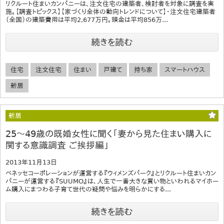
リクルート住まいカンパニーは、注文住宅の建築者、検討者を対象に調査を実
施。【調査トピックス】【家づくり全体の動向トレンドについて】・注文住宅建築者
（全国）の建築費用は平均2,677万円。頭金は平均856万...
続きを読む
住宅
注文住宅
住まい
戸建て
持ち家
スマートハウス
新居
新居
25～49歳の既婚女性に聞く「妻から見た住まい購入に
関する意識調査 ご挨拶編」
2013年11月13日
ベネッセコーポレーションが運営する『ウィメンズパーク』とリクルート住まいカン
パニーが運営する『SUUMO』は、人生で一番大きな買い物といわれるマイホー
ム購入にまつわる子育て世代の疑問や悩みを明らかにする...
続きを読む