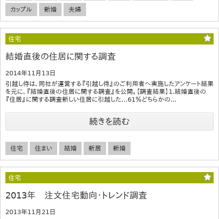
カップル
新婚
夫婦
住宅
結婚直後の住居に関する調査
2014年11月13日
引越し侍は、同社が運営する『引越し侍』のご利用者へ実施したアンケート結果
を元に、『結婚直後の住居に関する調査』を公開。【調査結果】1.結婚直後の
『住居』に関する調査新しい住居に引越した…61％どちらかの...
続きを読む
住宅
住まい
結婚
新居
新婚
住宅
2013年 注文住宅動向・トレンド調査
2013年11月21日