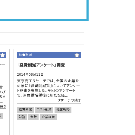
経費削減
ケー
「経費削減アンケート」調査
2014年08月11日
東京商工リサーチでは、全国の企業を
対象に「経費削減策」についてアンケー
非
ト調査を実施した。今回のアンケート
よび
で、消費税増税後に新たな経...
＆A
リサーチの続き
..
続き
経費削減
コスト削減
経営戦略
略
財務
会計
企業経営