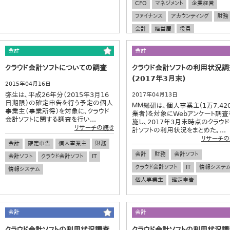
CFO
マネジメント
企業経営
ファイナンス
アカウンティング
財務
会計
経営層
役員
グローバル調査
キャリア
会計
会計
キャリアパス
クラウド会計ソフトについての調査
クラウド会計ソフトの利用状況調
(2017年3月末)
2015年04月16日
弥生は、平成26年分（2015年3月16
2017年04月13日
日期限）の確定申告を行う予定の個人
ＭＭ総研は、個人事業主(1万7,42
事業主（事業所得）を対象に、クラウド
業者)を対象にWebアンケート調査
会計ソフトに関する調査を行い...
施し、2017年3月末時点のクラウ
リサーチの続き
計ソフトの利用状況をまとめた。...
リサーチの
会計
確定申告
個人事業主
財務
会計
財務
会計ソフト
会計ソフト
クラウド会計ソフト
IT
クラウド会計ソフト
IT
情報システ
情報システム
個人事業主
確定申告
会計
会計
クラウド会計ソフトの利用状況調査
クラウド会計ソフトの利用状況調