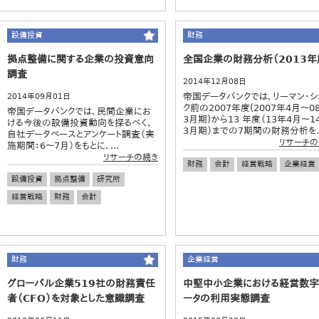
設備投資
財務
拠点整備に関する企業の投資意向
全国企業の財務分析（2013年
調査
2014年12月08日
帝国データバンクでは、リーマン・シ
2014年09月01日
ク前の2007年度(2007年4月～0
帝国データバンクでは、民間企業にお
3月期)から13 年度（13年4月～1
ける今後の設備投資動向を探るべく、
3月期）までの7期間の財務分析を..
自社データベースとアンケート調査（実
リサーチの
施期間：6～7月）をもとに、...
リサーチの続き
財務
会計
経営戦略
企業経営
設備投資
拠点整備
研究所
経営戦略
財務
会計
財務
企業経営
グローバル企業519社の財務責任
中堅中小企業における経営数字
者（CFO）を対象とした意識調査
ータの利用実態調査