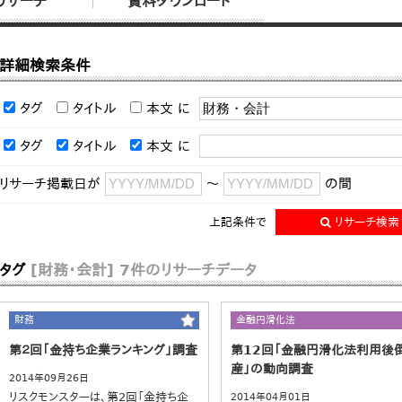
リサーチ
資料ダウンロード
詳細検索条件
タグ
タイトル
本文
に
タグ
タイトル
本文
に
リサーチ掲載日が
～
の間
上記条件で
リサーチ検索
タグ
[財務・会計]
7件のリサーチデータ
財務
金融円滑化法
第２回「金持ち企業ランキング」調査
第12回「金融円滑化法利用後
産」の動向調査
2014年09月26日
リスクモンスターは、第2回「金持ち企
2014年04月01日