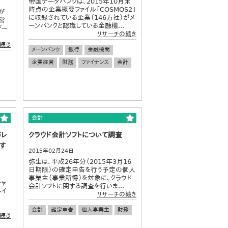
帝国データバンクは、2015年10月末
時点の企業概要ファイル「COSMOS2」
が
に収録されている企業（146万社）がメ
営
ーンバンクと認識している金融機...
デー
リサーチの続き
続き
メーンバンク
銀行
金融機関
企業経営
財務
ファイナンス
会計
会計
等レ
クラウド会計ソフトについて調査
す
2015年02月24日
弥生は、平成26年分（2015年3月16
日期限）の確定申告を行う予定の個人
事業主（事業所得）を対象に、クラウド
シャ
会計ソフトに関する調査を行いま...
ヘイ
リサーチの続き
会計
確定申告
個人事業主
財務
続き