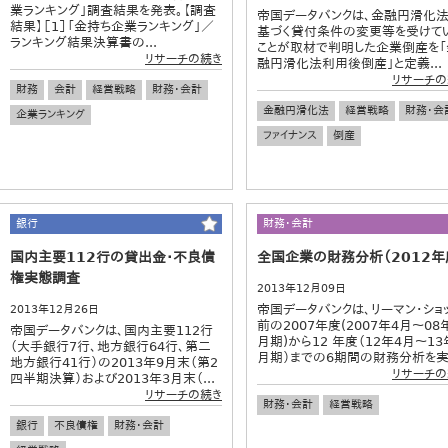
業ランキング」調査結果を発表。【調査
帝国データバンクは、金融円滑化
結果】［1］「金持ち企業ランキング」／
基づく貸付条件の変更等を受けて
ランキング結果決算書の...
ことが取材で判明した企業倒産を「
リサーチの続き
融円滑化法利用後倒産」と定義...
リサーチの
財務
会計
経営戦略
財務・会計
金融円滑化法
経営戦略
財務・会
企業ランキング
ファイナンス
倒産
銀行
財務・会計
国内主要112行の貸出金・不良債
全国企業の財務分析（2012年
権実態調査
2013年12月09日
帝国データバンクは、リーマン・ショ
2013年12月26日
前の2007年度(2007年4月～08
帝国データバンクは、国内主要112行
月期)から12 年度（12年4月～13
（大手銀行7行、地方銀行64行、第二
月期）までの6期間の財務分析を実.
地方銀行41行）の2013年9月末（第2
リサーチの
四半期決算）および2013年3月末（...
リサーチの続き
財務・会計
経営戦略
銀行
不良債権
財務・会計