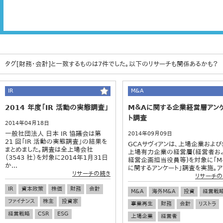
タグ[財務・会計]と一致するものは7件でした。以下のリサーチも関係あるかも？
IR
M&A
2014 年度「IR 活動の実態調査」
M＆Aに関する企業経営層アン
ト調査
2014年04月18日
一般社団法人 日本 IR 協議会は第
2014年09月09日
21 回「IR 活動の実態調査」の結果を
GCAサヴィアンは、上場企業および
まとめました。調査は全上場会社
上場有力企業の経営層(経営者お
（3543 社）を対象に2014年1月31日
経営企画担当役員等)を対象に「M
か...
に関するアンケート」調査を実施。ア.
リサーチの続き
リサーチの
IR
資本政策
株価
財務
会計
M&A
海外M&A
投資
経営戦
ファイナンス
株主
投資家
事業再生
財務
会計
リストラ
経営戦略
CSR
ESG
上場企業
経営者