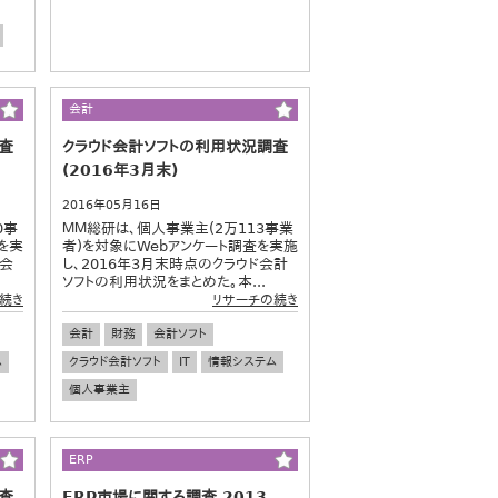
会計
査
クラウド会計ソフトの利用状況調査
(2016年3月末)
2016年05月16日
0事
ＭＭ総研は、個人事業主(2万113事業
を実
者)を対象にWebアンケート調査を実施
ド会
し、2016年3月末時点のクラウド会計
ソフトの利用状況をまとめた。本...
続き
リサーチの続き
会計
財務
会計ソフト
ム
クラウド会計ソフト
IT
情報システム
個人事業主
ERP
査
ERP市場に関する調査 2013