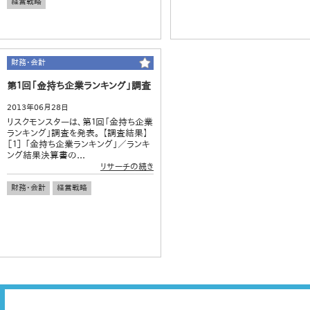
経営戦略
財務・会計
第１回「金持ち企業ランキング」調査
2013年06月28日
リスクモンスターは、第１回「金持ち企業
ランキング」調査を発表。 【調査結果】
［１］ 「金持ち企業ランキング」／ランキ
ング結果決算書の...
リサーチの続き
財務・会計
経営戦略