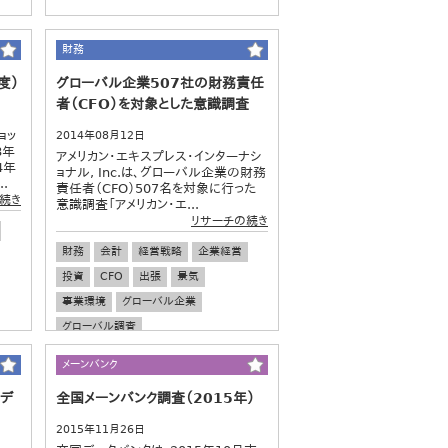
財務
度）
グローバル企業507社の財務責任
者（CFO）を対象とした意識調査
ョッ
2014年08月12日
8年
アメリカン・エキスプレス・インターナシ
4年
ョナル, Inc.は、グローバル企業の財務
.
責任者（CFO）507名を対象に行った
続き
意識調査「アメリカン・エ...
リサーチの続き
財務
会計
経営戦略
企業経営
投資
CFO
出張
景気
事業環境
グローバル企業
グローバル調査
メーンバンク
デ
全国メーンバンク調査（2015年）
2015年11月26日