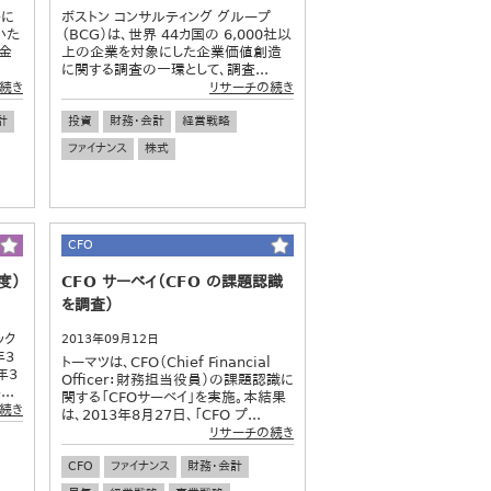
法に
ボストン コンサルティング グループ
いた
（BCG）は、世界 44カ国の 6,000社以
金
上の企業を対象にした企業価値創造
に関する調査の一環として、調査...
続き
リサーチの続き
計
投資
財務・会計
経営戦略
ファイナンス
株式
CFO
度）
CFO サーベイ（CFO の課題認識
を調査）
ック
2013年09月12日
年3
トーマツは、CFO（Chief Financial
年3
Officer：財務担当役員）の課題認識に
..
関する「CFOサーベイ」を実施。本結果
続き
は、2013年8月27日、「CFO プ...
リサーチの続き
CFO
ファイナンス
財務・会計