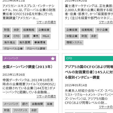
2013年06月11日
2015年03月20日
アメリカン・エキスプレス・インターナシ
富士通マーケティングは、正社員数
ョナル, Inc.は、グローバル企業の財務
2,000人未満の企業に勤務する経
責任者（CFO）519名を対象に行った
者・役員・部長で、かつ「経営数字
意識調査「アメリカン・エ...
タ」 (注1)を経営や部門のマネジ...
リサーチの続き
リサーチの
財務
会計
経営戦略
企業経営
企業経営
経営戦略
中小企業
投資
CFO
出張
景気
M&A
中堅企業
財務
会計
海外進出
海外展開
事業環境
情報システム
グローバル企業
グローバル調査
メーンバンク
CFO
全国メーンバンク調査（2013年）
アジア5カ国のCFO（および同
ベルの財務責任者）145人に対
2013年11月26日
る個別インタビュー調査
帝国データバンクは、2013年10月末
時点の企業概要ファイル「COSMOS2」
2015年05月14日
に収録されている企業（144万社）がメ
外資系人材紹介会社ヘイズ・スペ
ーンバンクと認識している金融機...
リスト・リクルートメント・ジャパン（
リサーチの続き
ズ・ジャパン）は、アジア5カ国の
CFO（および同等レベルの財...
メーンバンク
銀行
金融機関
経営
リサーチの
財務
ファイナンス
会計