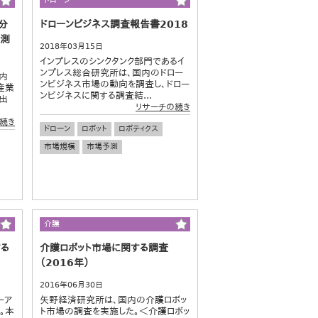
ドローン
分
ドローンビジネス調査報告書2018
予測
2018年03月15日
インプレスのシンクタンク部門であるイ
ンプレス総合研究所は、国内のドロー
国内
ンビジネス市場の動向を調査し、ドロー
産業
ンビジネスに関する調査結...
出
リサーチの続き
続き
ドローン
ロボット
ロボティクス
市場規模
市場予測
介護
する
介護ロボット市場に関する調査
（2016年）
2016年06月30日
ーア
矢野経済研究所は、国内の介護ロボッ
。本
ト市場の調査を実施した。＜介護ロボッ