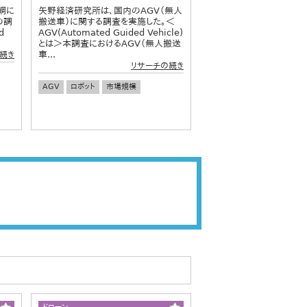
綱に
矢野経済研究所は、国内のAGV（無人
の調
搬送車）に関する調査を実施した。＜
d
AGV(Automated Guided Vehicle)
.
とは＞本調査におけるAGV（無人搬送
車...
続き
リサーチの続き
AGV
ロボット
市場規模