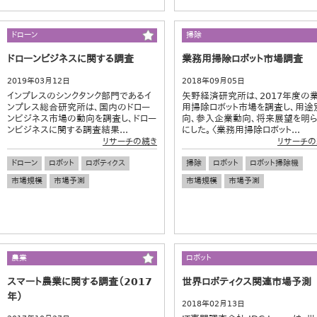
ドローン
掃除
ドローンビジネスに関する調査
業務用掃除ロボット市場調査
2019年03月12日
2018年09月05日
インプレスのシンクタンク部門であるイ
矢野経済研究所は、2017年度の
ンプレス総合研究所は、国内のドロー
用掃除ロボット市場を調査し、用途
ンビジネス市場の動向を調査し、ドロー
向、参入企業動向、将来展望を明
ンビジネスに関する調査結果...
にした。〈業務用掃除ロボット...
リサーチの続き
リサーチの
ドローン
ロボット
ロボティクス
掃除
ロボット
ロボット掃除機
市場規模
市場予測
市場規模
市場予測
農業
ロボット
スマート農業に関する調査（2017
世界ロボティクス関連市場予測
年）
2018年02月13日