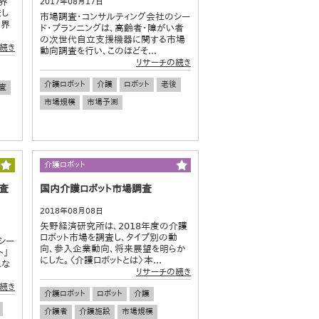
世界
2017年08月17日
表し
市場調査・コンサルティング会社のシー
世界
ド・プランニングは、高齢者・障がい者
の次世代自立支援機器に関する市場
続き
動向調査を行い、このほどそ...
リサーチの続き
介護ロボット
介護
ロボット
老後
査
市場規模
市場予測
介護ロボット
調査
国内介護ロボット市場調査
2018年08月08日
矢野経済研究所は、2018年度の介護
ロボット市場を調査し、タイプ別の動
シー
向、参入企業動向、将来展望を明らか
ト」
にした。〈介護ロボットとは〉本...
こな
リサーチの続き
続き
介護ロボット
ロボット
介護
介護者
介護施設
市場規模