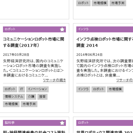
ロボット
市場規模
市場予測
ロボット
インフラ
コミュニケーションロボット市場に関
インフラ点検ロボット市場に関す
する調査（2017年）
調査 2014
2017年03月28日
2014年06月24日
矢野経済研究所は、国内のコミュニケ
矢野経済研究所では、次の調査要
ーションロボット市場の調査を実施し
て国内のインフラ点検ロボット市場
た。＜コミュニケーションロボットとは＞
査を実施した。本調査におけるイン
本調査におけるコミュニケ...
点検ロボットとは、非産業...
リサーチの続き
リサーチの
ロボット
IT
イノベーション
インフラ
ロボット
市場規模
情報システム
介護
接客
市場規模
市場予測
脳科学
ロボット
脳・神経関連疾患の社会コスト推計
世界ロボティクス関連市場 201