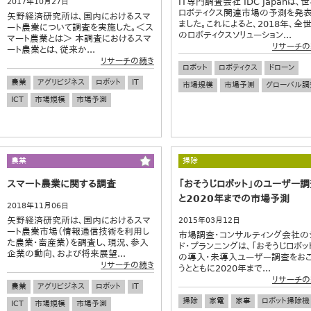
IT専門調査会社 IDC Japanは、
2017年10月27日
ロボティクス関連市場の予測を発
矢野経済研究所は、国内におけるスマ
ました。これによると、2018年、全
ート農業について調査を実施した。＜ス
のロボティクスソリューション...
マート農業とは＞ 本調査におけるスマ
リサーチの
ート農業とは、従来か...
リサーチの続き
ロボット
ロボティクス
ドローン
農業
アグリビジネス
ロボット
IT
市場規模
市場予測
グローバル調
ICT
市場規模
市場予測
農業
掃除
スマート農業に関する調査
「おそうじロボット」のユーザー
と2020年までの市場予測
2018年11月06日
矢野経済研究所は、国内におけるスマ
2015年03月12日
ート農業市場（情報通信技術を利用し
市場調査・コンサルティング会社の
た農業・畜産業）を調査し、現況、参入
ド・プランニングは、「おそうじロボッ
企業の動向、および将来展望...
の導入・未導入ユーザー調査をお
リサーチの続き
うとともに2020年まで...
リサーチの
農業
アグリビジネス
ロボット
IT
掃除
家電
家事
ロボット掃除機
ICT
市場規模
市場予測