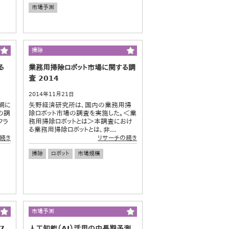
市場予測
掃除
る
業務用掃除ロボット市場に関する調
査 2014
2014年11月21日
綱に
矢野経済研究所は、国内の業務用掃
の調
除ロボット市場の調査を実施した。＜業
フラ
務用掃除ロボットとは＞本調査におけ
る業務用掃除ロボットとは、非...
続き
リサーチの続き
掃除
ロボット
市場規模
市場予測
7
人工知能（AI）活用の中長期予測