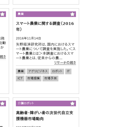
農業
スマート農業に関する調査（2016
年）
業務
2016年11月14日
別動
矢野経済研究所は、国内におけるスマ
らか
ート農業について調査を実施した。＜ス
マート農業とは＞本調査におけるスマ
続き
ート農業とは、従来からの農...
リサーチの続き
農業
アグリビジネス
ロボット
IT
ICT
市場規模
市場予測
介護ロボット
高齢者・障がい者の次世代自立支
援機器市場動向