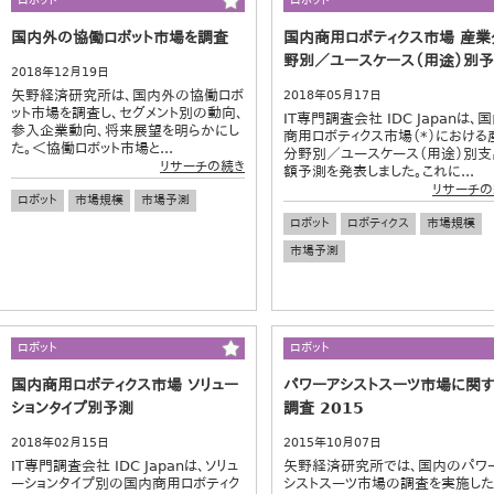
ロボット
ロボット
国内外の協働ロボット市場を調査
国内商用ロボティクス市場 産業
野別／ユースケース（用途）別
2018年12月19日
矢野経済研究所は、国内外の協働ロボ
2018年05月17日
ット市場を調査し、セグメント別の動向、
IT専門調査会社 IDC Japanは、
参入企業動向、将来展望を明らかにし
商用ロボティクス市場（*）における
た。＜協働ロボット市場と...
分野別／ユースケース（用途）別支
リサーチの続き
額予測を発表しました。これに...
リサーチの
ロボット
市場規模
市場予測
ロボット
ロボティクス
市場規模
市場予測
ロボット
ロボット
国内商用ロボティクス市場 ソリュー
パワーアシストスーツ市場に関
ションタイプ別予測
調査 2015
2018年02月15日
2015年10月07日
IT専門調査会社 IDC Japanは、ソリュ
矢野経済研究所では、国内のパワ
ーションタイプ別の国内商用ロボティク
シストスーツ市場の調査を実施した