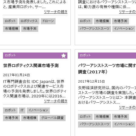
ス市場予測を発表しました。これによる
調査におけるパワーアシストスーツ
と、産業用ロボット、サー...
は、動力源の有無や種類に係...
リサーチの続き
リサーチの
ロボット
ロボティクス
ドローン
ロボット
市場規模
市場予測
市場規模
市場予測
パワーアシストスーツ
イノベーション
ロボット
ロボット
世界ロボティクス関連市場予測
パワーアシストスーツ市場に関
調査（2017年）
2017年01月24日
IT専門調査会社 IDC Japanは、世界
2017年12月15日
のロボティクスおよび関連サービス市
矢野経済研究所は、国内のパワー
場の予測を発表しました。世界ロボティ
ストスーツ市場の調査を実施した。
クス関連市場は、2020年には2016...
パワーアシストスーツとは＞ 本調
リサーチの続き
おけるパワーアシストス...
リサーチの
ロボット
IT
イノベーション
ロボット
市場規模
市場予測
市場予測
市場規模
グローバル調査
パワーアシストスーツ
イノベーション