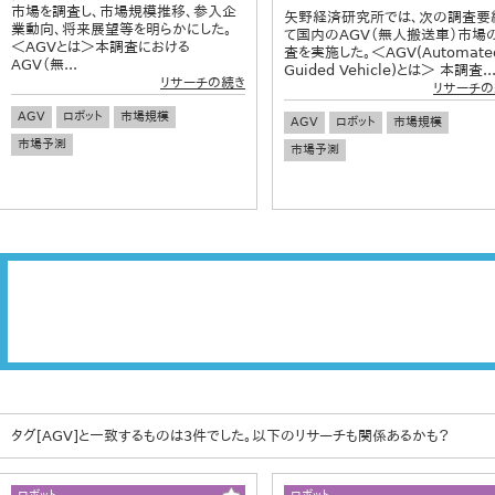
市場を調査し、市場規模推移、参入企
矢野経済研究所では、次の調査要
業動向、将来展望等を明らかにした。
て国内のAGV（無人搬送車）市場
＜AGVとは＞本調査における
査を実施した。＜AGV(Automate
AGV（無...
Guided Vehicle)とは＞ 本調査..
リサーチの続き
リサーチの
AGV
ロボット
市場規模
AGV
ロボット
市場規模
市場予測
市場予測
タグ[AGV]と一致するものは3件でした。以下のリサーチも関係あるかも？