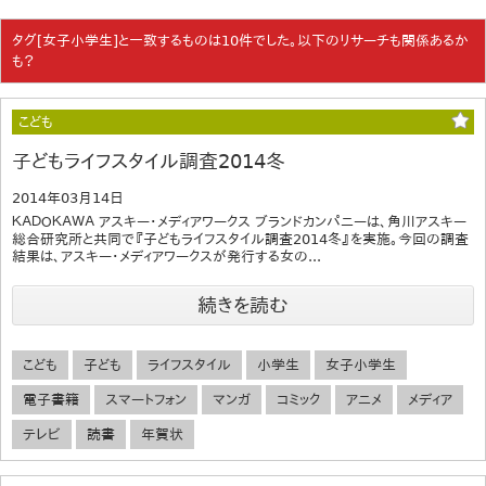
タグ[女子小学生]と一致するものは10件でした。以下のリサーチも関係あるか
も？
こども
子どもライフスタイル調査2014冬
2014年03月14日
ＫＡＤＯＫＡＷＡ アスキー・メディアワークス ブランドカンパニーは、角川アスキー
総合研究所と共同で『子どもライフスタイル調査2014冬』を実施。今回の調査
結果は、アスキー・メディアワークスが発行する女の...
続きを読む
こども
子ども
ライフスタイル
小学生
女子小学生
電子書籍
スマートフォン
マンガ
コミック
アニメ
メディア
テレビ
読書
年賀状