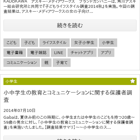
ＫＡＤＯＫＡＷＡ アスキー・メディアワークス ブランドカンパニーは、角川アスキ
ー総合研究所と共同で『子どもライフスタイル調査2014秋』を実施。今回の調
査結果は、アスキー・メディアワークスの女の子向け...
続きを読む
こども
子ども
ライフスタイル
女子小学生
小学生
電子書籍
電子雑誌
LINE
チャットアプリ
アプリ
コミュニケーション
親
子育て
小学生
小中学生の教育とコミュニケーションに関する保護者調
査
2014年07月10日
Gabaは、夏休み前のこの時期に、小学生または中学生のこどもを持つ20歳～
59歳の男女に対し、「小中学生の教育とコミュニケーションに関する保護者調
査」を実施いたしました。【調査結果サマリ】～～小中学生のス...