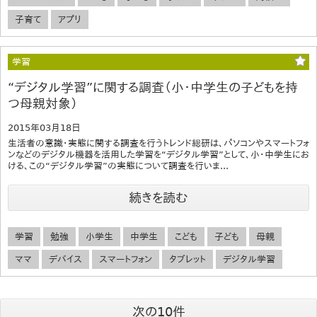
子育て
アプリ
学習
“デジタル学習”に関する調査（小・中学生の子どもを持
つ母親対象）
2015年03月18日
生活者の意識・実態に関する調査を行うトレンド総研は、パソコンやスマートフォ
ンなどのデジタル機器を活用した学習を“デジタル学習”として、小・中学生にお
ける、この“デジタル学習”の実態について調査を行いま...
続きを読む
学習
勉強
小学生
中学生
こども
子ども
母親
ママ
デバイス
スマートフォン
タブレット
デジタル学習
次の10件