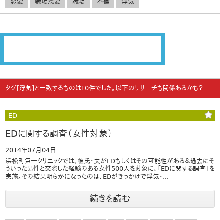
恋愛
職場恋愛
職場
不倫
浮気
タグ[浮気]と一致するものは10件でした。以下のリサーチも関係あるかも？
ED
EDに関する調査（女性対象）
2014年07月04日
浜松町第一クリニックでは、彼氏・夫がEDもしくはその可能性がある＆過去にそ
ういった男性と交際した経験のある女性500人を対象に、「EDに関する調査」を
実施。その結果明らかになったのは、EDがきっかけで浮気・...
続きを読む