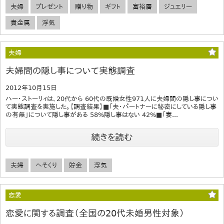
夫婦
プレゼント
贈り物
ギフト
富裕層
ジュエリー
貴金属
浮気
夫婦
夫婦間の隠し事について実態調査
2012年10月15日
ハー・ストーリィは、20代から 60代の既婚女性971人に夫婦間の隠し事につい
て実態調査を実施した。【調査結果】■「夫・パートナーに秘密にしている隠し事
の有無」について隠し事がある 58%隠し事はない 42%■「妻...
続きを読む
夫婦
へそくり
貯金
浮気
恋愛
恋愛に関する調査（全国の20代未婚男性対象）