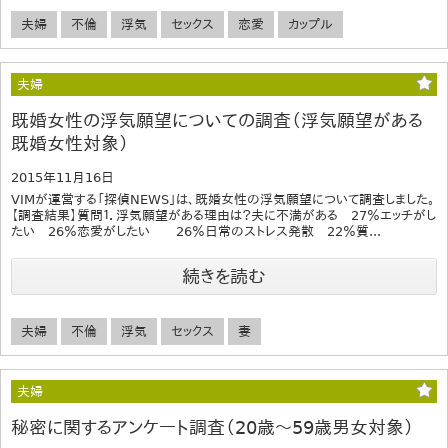
夫婦
不倫
浮気
セックス
恋愛
カップル
夫婦
既婚女性の浮気願望についての調査（浮気願望がある
既婚女性対象）
2015年11月16日
VIMが運営する「探偵NEWS」は、既婚女性の浮気願望について調査しました。
【調査結果】質問１．浮気願望がある理由は？夫に不満がある 27％エッチがし
たい 26％恋愛がしたい 26％日常のストレス発散 22％質...
続きを読む
夫婦
不倫
浮気
セックス
妻
夫婦
秘密に関するアンケート調査（20歳～59歳男女対象）