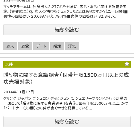
2014年06月18日
マッチアラームは、独身男女3,277名を対象に、恋活・婚活に関する調査を実
施。【調査結果】Q. 恋人の携帯をチェックしたことはありますか？(単一回答)■
男性の回答はい 20.6%いいえ 79.4％■女性の回答はい 32.8%い...
続きを読む
恋人
恋愛
デート
婚活
浮気
夫婦
贈り物に関する意識調査（世帯年収1500万円以上の成
功夫婦対象）
2014年11月17日
ケリング ジャパン ブシュロン ディビジョンは、ジュエリーブランドが行う活動の
一環として「贈り物に関する意識調査」を実施。世帯年収1500万円以上、かつ
「パートナー（夫/妻）との仲が良く幸せと認識している...
続きを読む