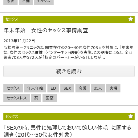
恋愛
不倫
セックス
セックス
年末年始 女性のセックス事情調査
2013年11月22日
浜松町第一クリニックは、関東在住の20～40代女性703人を対象に、「年末年
始、女性のセックス事情」（インターネット調査）を実施。この調査によると、全回
答者703人中572人が「特定のパートナーがいる」としなが...
続きを読む
セックス
年末年始
ED
SEX
恋愛
恋人
夫婦
セックスレス
薬
医薬
セックス
「SEXの時、男性に処理しておいて欲しい体毛」に関する
調査（20代～50代女性対象）