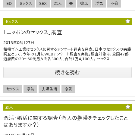
ED
セックス
SEX
恋人
夫
彼氏
浮気
不倫
セックス
「ニッポンのセックス」調査
2013年06月27日
相模ゴム工業はセックスに関するアンケート調査を発表。日本のセックスの実態
調査として、今年の1月にWEBアンケート調査を実施。調査対象は、全国47都
道府県の20～60代男女を各300人、合計1万4,100人。 セックス...
続きを読む
セックス
浮気
夫婦生活
恋愛
恋人
恋活・婚活に関する調査（恋人の携帯をチェックしたこと
はありますか？）