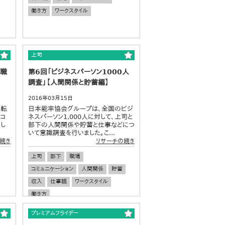
働き方
ワークスタイル
上司
転職
第6回「ビジネスパーソン1000人
調査」【人間関係と貯蓄編】
2016年03月15日
の転
日本能率協会グループは、全国のビジ
コ
ネスパーソン1,000人に対して、上司と
し
部下の人間関係や貯蓄と仕事などにつ
いて意識調査を行いました。こ...
続き
リサーチの続き
上司
部下
職場
コミュニケーション
人間関係
貯蓄
収入
仕事観
ワークスタイル
働き方
プレミアムフライデー