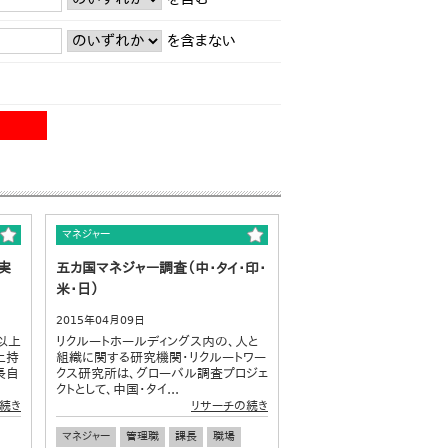
を含まない
マネジャー
実
五カ国マネジャー調査（中・タイ・印・
米・日）
2015年04月09日
以上
リクルートホールディングス内の、人と
上持
組織に関する研究機関・リクルートワー
長自
クス研究所は、グローバル調査プロジェ
クトとして、中国・タイ...
続き
リサーチの続き
マネジャー
管理職
課長
職場