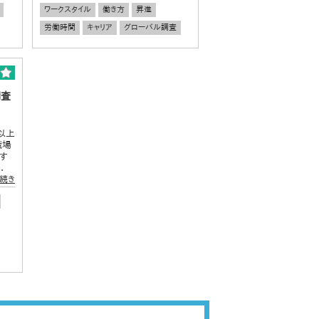
ワークスタイル
働き方
昇進
労働時間
キャリア
グローバル調査
調査
以上
職場
す
.
続き