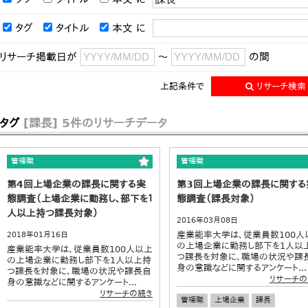
タグ
タイトル
本文
に
リサーチ掲載日が
～
の間
上記条件で
リサーチ検索
タグ
[課長]
5件のリサーチデータ
管理職
管理職
第4回上場企業の課長に関する実
第3回上場企業の課長に関する
態調査（上場企業に勤務し、部下を１
態調査（課長対象）
人以上持つ課長対象）
2016年03月08日
産業能率大学は、従業員数100人
2018年01月16日
の上場企業に勤務し部下を1人以
産業能率大学は、従業員数100人以上
つ課長を対象に、職場の状況や課
の上場企業に勤務し部下を1人以上持
身の意識などに関するアンケート...
つ課長を対象に、職場の状況や課長自
リサーチの
身の意識などに関するアンケート...
リサーチの続き
管理職
上場企業
課長