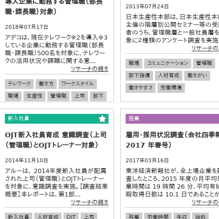
導入企業に勤務する管理職（部長
2013年07月24日
職・課長職）対象）
日本生産性本部は、日本生産性本
主催の階層別公開セミナー等の受
2018年07月17日
者のうち、管理職層と一般社員層
アデコは、現在テレワーク※2を導入※3
象に２種類のアンケート調査を実施.
している企業に勤務する管理職（部長
リサーチの
職・課長職）500名を対象に、テレワー
クの活用状況や課題に関する意...
職場
コミュニケーション
管理職
リサーチの続き
部下指導
人材育成
働きがい
テレワーク
働き方
ワークスタイル
働きやすさ
労働環境
職場
生産性
管理職
上司
部下
新入社員
残業
OJT新入社員育成 意識調査（上司
雇用・採用状況調査（会社四季
（管理職）とOJTトレーナー対象）
2017 年春号）
2014年11月10日
2017年03月16日
アルーは、 2014年度新入社員が配属
東洋経済新報社が、全上場企業を
された上司（管理職）とOJTトレーナー
査したところ、2015 年度の月平均
を対象に、意識調査を実施。【調査結果
業時間は 19 時間 26 分、平均有
概要】本レポートは、第1部...
暇取得日数は 10.1 日であることが.
リサーチの続き
リサーチの
新入社員
人材育成
OJT
上司
残業
労働時間
年収
給料