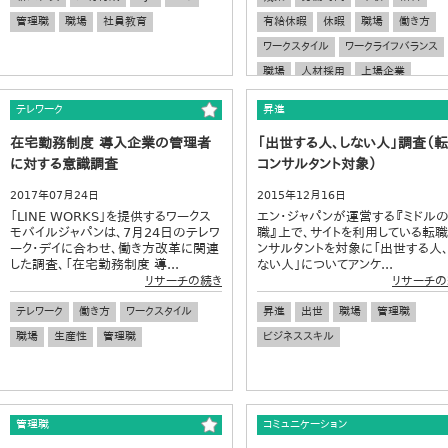
管理職
職場
社員教育
有給休暇
休暇
職場
働き方
ワークスタイル
ワークライフバランス
職場
人材採用
上場企業
テレワーク
昇進
在宅勤務制度 導入企業の管理者
「出世する人、しない人」調査（
に対する意識調査
コンサルタント対象）
2017年07月24日
2015年12月16日
「LINE WORKS」を提供するワークス
エン・ジャパンが運営する『ミドル
モバイルジャパンは、7月24日のテレワ
職』上で、サイトを利用している転職
ーク・デイに合わせ、働き方改革に関連
ンサルタントを対象に「出世する人、
した調査、「在宅勤務制度 導...
ない人」についてアンケ...
リサーチの続き
リサーチの
テレワーク
働き方
ワークスタイル
昇進
出世
職場
管理職
職場
生産性
管理職
ビジネススキル
管理職
コミュニケーション