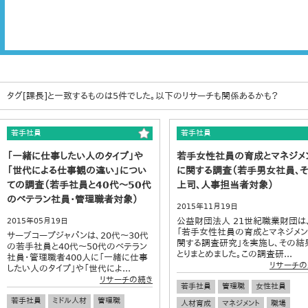
タグ[課長]と一致するものは5件でした。以下のリサーチも関係あるかも？
若手社員
若手社員
「一緒に仕事したい人のタイプ」や
若手女性社員の育成とマネジメ
「世代による仕事観の違い」につい
に関する調査（若手男女社員、
ての調査（若手社員と40代～50代
上司、人事担当者対象）
のベテラン社員・管理職者対象）
2015年11月19日
公益財団法人 21世紀職業財団は
2015年05月19日
「若手女性社員の育成とマネジメン
サーブコープジャパンは、20代～30代
関する調査研究」を実施し、その結
の若手社員と40代～50代のベテラン
とりまとめました。この調査研...
社員・管理職者400人に「一緒に仕事
リサーチの
したい人のタイプ」や「世代によ...
リサーチの続き
若手社員
管理職
女性社員
若手社員
ミドル人材
管理職
人材育成
マネジメント
職場