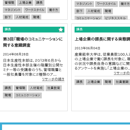
管理職
上場企業
課長
マネジメント
ワークスタイル
働き方
マネジメント
ワークスタイル
働き方
部下
人材育成
職場
部下
人材育成
職場
コミュニケーション
ビジネススキル
コミュニケーション
ビジネススキル
課長
課長
海外勤務
第３回「職場のコミュニケーションに
上場企業の課長に関する実態
関する意識調査
2013年06月04日
産業能率大学は、従業員数100人
2014年08月28日
の上場企業で働く課長を対象に、
日本生産性本部は、２０１３年６月から
の状況や課長自身の意識などに関
日本生産性本部主催の階層別公開セ
るアンケートを実施し「上場企業の..
ミナー等の受講者のうち、管理職層と
リサーチの
一般社員層を対象に２種類のア...
リサーチの続き
課長
上場企業
職場
社員意識
課長
管理職
人材育成
社員教育
職場
コミュニケーション