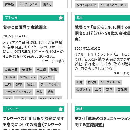
仕事観
ワークスタイル
働き方
女性のキャリア
ワーキングウーマン
職場
上司
部下
有職女性
上司
部下
仕事観
若手社員
職場
コミュニケーション
チームワーク
若手と管理職の意識調査
職場での「自分らしさ」に関する
調査２０１７（20～59歳の会社
2015年11月11日
象）
メディケア生命保険は、「若手と管理職
の意識調査」をインターネットリサーチ
2017年11月16日
により、2015年8月21日～8月24日の
リクルートマネジメントソリューショ
4日間において実施し、20～29...
では、個人と組織の関係がますま
リサーチの続き
雑化・多様化していく今、改めて職
の｢自分らしさ｣はどうあ...
若手社員
管理職
仕事観
職場
リサーチの
ストレス
リフレッシュ
リラックス
職場
働き方
ワークスタイル
上司
部下
働き方
ワークスタイル
働きやすさ
上司
部下
管理職
ワークライフバランス
年収
給料
収入
モチベーション
ビジネススキル
スキルアップ
テレワーク
職場
テレワークの活用状況や課題に関す
第２回「職場のコミュニケーショ
る意向についての調査（テレワーク
関する意識調査」