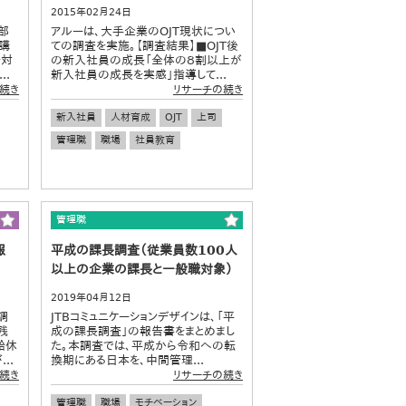
2015年02月24日
部
アルーは、大手企業のOJT現状につい
講
ての調査を実施。【調査結果】■OJT後
を対
の新入社員の成長「全体の８割以上が
..
新入社員の成長を実感」指導して...
続き
リサーチの続き
新入社員
人材育成
OJT
上司
管理職
職場
社員教育
管理職
報
平成の課長調査（従業員数100人
以上の企業の課長と一般職対象）
2019年04月12日
調
JTBコミュニケーションデザインは、「平
残
成の課長調査」の報告書をまとめまし
給休
た。本調査では、平成から令和への転
..
換期にある日本を、中間管理...
続き
リサーチの続き
管理職
職場
モチベーション