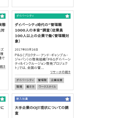
ダイバーシティ
実態
ダイバーシティ時代の“管理職
員対
1000人の本音”調査（従業員
100人以上の企業で働く管理職対
象）
ンズ
2017年03月16日
す複
Ｐ＆Ｇ（プロクター・アンド・ギャンブル・
場で
ジャパン）の啓発組織「P＆Gダイバーシ
ティ＆インクルージョン啓発プロジェク
続き
ト」では、全国の管...
リサーチの続き
ダイバーシティ
管理職
企業経営
職場
働き方
ワークスタイル
マネジメント
新入社員
ンに
大手企業のOJT現状についての調
査