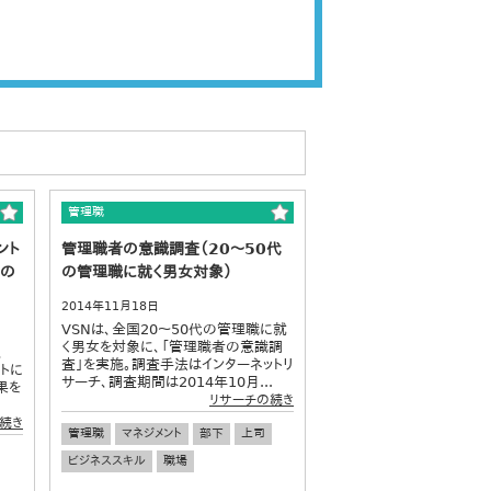
管理職
ント
管理職者の意識調査（20～50代
その
の管理職に就く男女対象）
2014年11月18日
VSNは、全国20～50代の管理職に就
く男女を対象に、「管理職者の意識調
、
査」を実施。調査手法はインターネットリ
トに
サーチ、調査期間は2014年10月...
果を
リサーチの続き
続き
管理職
マネジメント
部下
上司
ビジネススキル
職場