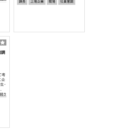
課長
上場企業
職場
社員意識
識調
て考
に企
生・
.
続き