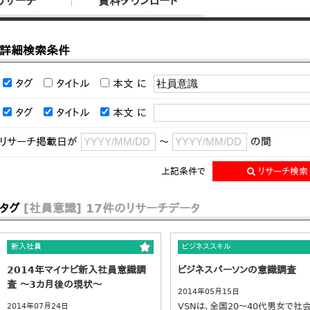
リサーチ
資料ダウンロード
詳細検索条件
タグ
タイトル
本文
に
タグ
タイトル
本文
に
リサーチ掲載日が
～
の間
上記条件で
リサーチ検索
タグ
[社員意識]
17件のリサーチデータ
新入社員
ビジネススキル
2014年マイナビ新入社員意識調
ビジネスパーソンの意識調査
査 ～3カ月後の現状～
2014年05月15日
VSNは、全国20～40代男女で社
2014年07月24日