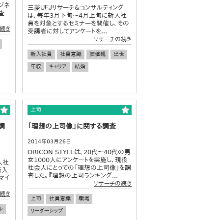
ジネ
三菱ＵＦＪリサーチ&コンサルティング
査
は、毎年3月下旬～4月上旬に新入社
員を対象とするセミナーを開催し、その
続き
受講者に対してアンケートを...
リサーチの続き
新入社員
社員意識
価値観
出世
年収
キャリア
結婚
上司
調
「理想の上司像」に関する調査
2014年03月26日
ORICON STYLEは、20代～40代の男
女1000人にアンケートを実施し、現役
入社
社会人にとっての「理想の上司像」を調
新入
査した。『理想の上司ランキング...
マイ
リサーチの続き
続き
上司
社員意識
職場
ル
リーダーシップ