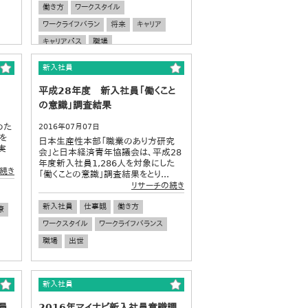
働き方
ワークスタイル
ワークライフバラン
将来
キャリア
キャリアパス
職場
新入社員
平成28年度 新入社員「働くこと
の意識」調査結果
めた
2016年07月07日
を
日本生産性本部「職業のあり方研究
実
会」と日本経済青年協議会は、平成28
年度新入社員1,286人を対象にした
続き
「働くことの意識」調査結果をとり...
リサーチの続き
新入社員
仕事観
働き方
僚
ワークスタイル
ワークライフバランス
職場
出世
新入社員
員
2016年マイナビ新入社員意識調