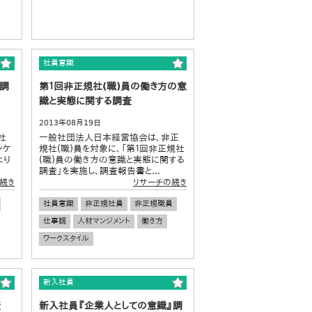
社員意識
識調
第１回非正規社(職)員の働き方の意
識と実態に関する調査
2013年08月19日
社
一般社団法人日本経営協会は、非正
ンケ
規社(職)員を対象に、「第１回非正規社
より
(職)員の働き方の意識と実態に関する
調査」を実施し、調査報告書と...
続き
リサーチの続き
社員意識
非正規社員
非正規職員
仕事観
人材マンジメント
働き方
ワークスタイル
新入社員
査
新入社員『企業人としての意識』調