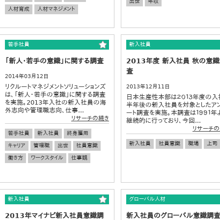
出世
年収
人材育成
人材マネジメント
若手社員
新入社員
「新人・若手の意識」に関する調査
2013年度 新入社員 秋の意
査
2014年03月12日
リクルートマネジメントソリューションズ
2013年12月11日
は、「新人・若手の意識」に関する調査
日本生産性本部は２０１３年度の入
を実施。2013年入社の新入社員の海
半年後の新入社員を対象としたア
外志向や管理職志向、仕事...
ート調査を実施。本調査は１９９１年
リサーチの続き
継続的に行っており、今回...
リサーチの
若手社員
新入社員
終身雇用
新入社員
社員意識
職場
上司
キャリア
管理職
出世
社員意識
働き方
ワークスタイル
仕事観
新入社員
グローバル人材
2013年マイナビ新入社員意識調
新入社員のグローバル意識調