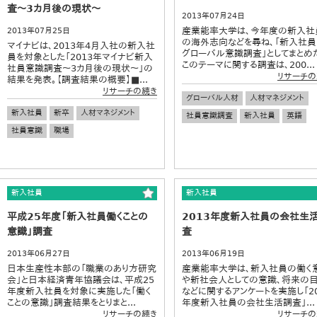
査～3カ月後の現状～
2013年07月24日
産業能率大学は、今年度の新入社
2013年07月25日
の海外志向などを尋ね、「新入社
マイナビは、2013年4月入社の新入社
グローバル意識調査」としてまとめ
員を対象とした「2013年マイナビ新入
このテーマに関する調査は、200...
社員意識調査～3カ月後の現状～」の
リサーチの
結果を発表。【調査結果の概要】■...
リサーチの続き
グローバル人材
人材マネジメント
新入社員
新卒
人材マネジメント
社員意識調査
新入社員
英語
社員意識
職場
新入社員
新入社員
平成25年度「新入社員働くことの
2013年度新入社員の会社生
意識」調査
査
2013年06月27日
2013年06月19日
日本生産性本部の「職業のあり方研究
産業能率大学は、新入社員の働く
会」と日本経済青年協議会は、平成25
や新社会人としての意識、将来の
年度新入社員を対象に実施した「働く
などに関するアンケートを実施し「20
ことの意識」調査結果をとりまと...
年度新入社員の会社生活調査」...
リサーチの続き
リサーチの