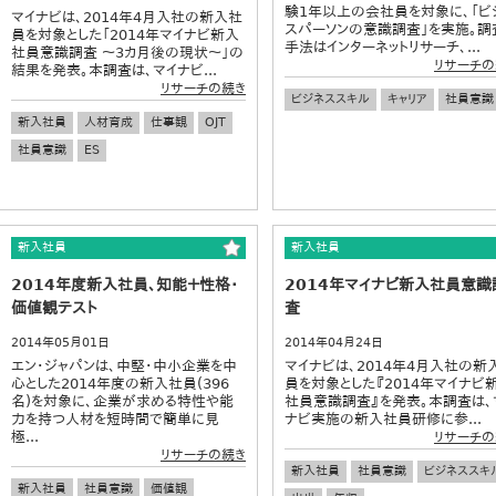
験1年以上の会社員を対象に、「ビ
マイナビは、2014年4月入社の新入社
スパーソンの意識調査」を実施。調
員を対象とした「2014年マイナビ新入
手法はインターネットリサーチ、...
社員意識調査 ～3カ月後の現状～」の
リサーチの
結果を発表。本調査は、マイナビ...
リサーチの続き
ビジネススキル
キャリア
社員意識
新入社員
人材育成
仕事観
OJT
社員意識
ES
新入社員
新入社員
2014年度新入社員、知能＋性格・
2014年マイナビ新入社員意識
価値観テスト
査
2014年05月01日
2014年04月24日
エン・ジャパンは、中堅・中小企業を中
マイナビは、2014年4月入社の新
心とした2014年度の新入社員(396
員を対象とした『2014年マイナビ
名)を対象に、企業が求める特性や能
社員意識調査』を発表。本調査は、
力を持つ人材を短時間で簡単に見
ナビ実施の新入社員研修に参...
極...
リサーチの
リサーチの続き
新入社員
社員意識
ビジネススキ
新入社員
社員意識
価値観