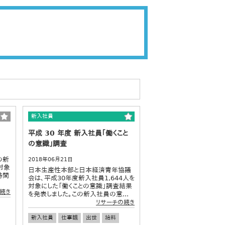
新入社員
平成 30 年度 新入社員｢働くこと
の意識｣調査
の新
2018年06月21日
対象
日本生産性本部と日本経済青年協議
時間
会は、平成30年度新入社員1,644人を
対象にした「働くことの意識」調査結果
続き
を発表しました。この新入社員の意...
リサーチの続き
新入社員
仕事観
出世
給料