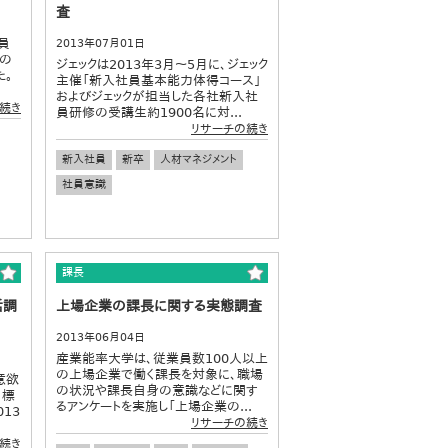
査
員
2013年07月01日
員の
ジェックは2013年3月～5月に、ジェック
た。
主催「新入社員基本能力体得コース」
およびジェックが担当した各社新入社
続き
員研修の受講生約1900名に対...
リサーチの続き
新入社員
新卒
人材マネジメント
社員意識
課長
活調
上場企業の課長に関する実態調査
2013年06月04日
産業能率大学は、従業員数100人以上
の上場企業で働く課長を対象に、職場
意欲
の状況や課長自身の意識などに関す
目標
るアンケートを実施し「上場企業の...
13
リサーチの続き
続き