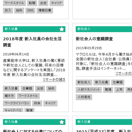
ワークスタイル
転職
出世
キャリア
収入
給料
SNS
情報収集
新入社員
新社会人
2018年度 新入社員の会社生活
新社会人の意識調査
調査
2015年05月29日
マクロミルは、今年4月から働き始
2018年06月14日
全国の新社会人（会社員・公務員）
産業能率大学は、新入社員の働く意欲
対象に、「新社会人の意識調査」を
や新社会人としての意識、将来の目標
施。調査手法はインターネット...
などに関するアンケートを実施し「2018
リサーチの
年度 新入社員の会社生活調査...
リサーチの続き
新社会人
新入社員
仕事観
新入社員
仕事観
出世
給料
人材マネジメント
職場
上司
同
働き方
ワークスタイル
人材育成
ワークライフバラン
将来
キャリア
キャリアパス
職場
新入社員
新入社員
新社会人に対する仕事についての
2015（平成27）年度 新入社