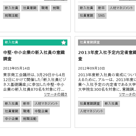
新入社員
社員意識
職場
就職
新入社員
新卒
人材マネジメント
就職活動
社員意識
SNS
新入社員
社員意識調査
中堅・中小企業の新入社員の意識
2013年度入社予定内定者意
調査
査
2013年05月14日
2012年09月10日
東京商工会議所は、3月29日から4月
2013年度新入社員の育成につい
12日にかけて開催した「新入社員ビジ
えるために、アルーは、 2013年度
ネス基礎講座」に参加した中堅・中小
業へ入社予定の内定者である大学
企業の新入社員870名を対象に行...
大学院生300名を対象に、意識調..
リサーチの続き
リサーチの
新入社員
新卒
人材マネジメント
社員意識調査
新入社員
社員意識
職場
中堅企業
人材マネジメント
中小企業
就職活動