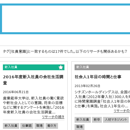
タグ[社員意識]と一致するものは17件でした。以下のリサーチも関係あるかも？
新入社員
新入社員
2016年度新入社員の会社生活調
社会人1年目の時間と仕事
査
2013年02月26日
シチズンホールディングスは、全国
2016年06月21日
入社員（2012年春入社）300人を
産業能率大学は、新入社員の働く意欲
に時間意識調査「社会人1年目の
や新社会人としての意識、将来の目標
と仕事」を実施。社会人1年生の...
などに関するアンケートを実施し「2016
リサーチの
年度新入社員の会社生活調査...
リサーチの続き
新入社員
新卒
人材マネジメント
新入社員
仕事観
職場
働き方
職場