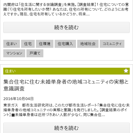
内閣府は「住生活に関する世論調査」を実施。【調査結果】１ 住宅についての意
識（１）住宅を所有したいか問１ あなたは、住宅の所有について、どのようにお考
えですか。現在、住宅を所有して いるかどうか、将来...
続きを読む
住まい
住宅
住環境
住宅購入
地域社会
コミュニティ
マンション
戸建て
住まい
集合住宅に住む未婚単身者の地域コミュニティの実態と
意識調査
2016年10月04日
東京ガス 都市生活研究所は、このたび都市生活レポート「集合住宅に住む未
婚単身者の地域コミュニティの実態と意識」を発行しました。【調査結果のポイ
ント】■未婚単身者は近所づきあい人数が少なく、同じ集合住...
続きを読む