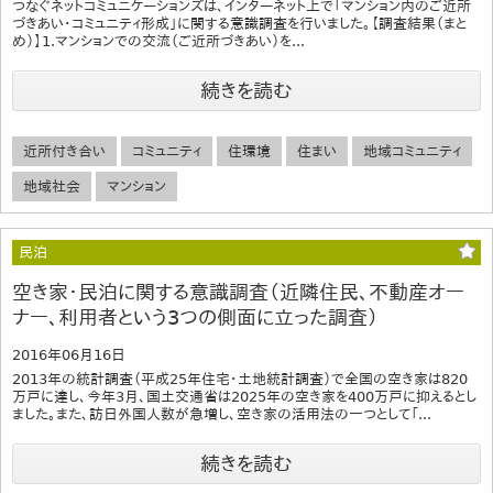
つなぐネットコミュニケーションズは、インターネット上で「マンション内のご近所
づきあい・コミュニティ形成」に関する意識調査を行いました。【調査結果（まと
め）】1.マンションでの交流（ご近所づきあい）を...
続きを読む
近所付き合い
コミュニティ
住環境
住まい
地域コミュニティ
地域社会
マンション
民泊
空き家・民泊に関する意識調査（近隣住民、不動産オー
ナー、利用者という3つの側面に立った調査）
2016年06月16日
2013年の統計調査（平成25年住宅・土地統計調査）で全国の空き家は820
万戸に達し、今年3月、国土交通省は2025年の空き家を400万戸に抑えるとし
ました。また、訪日外国人数が急増し、空き家の活用法の一つとして「...
続きを読む