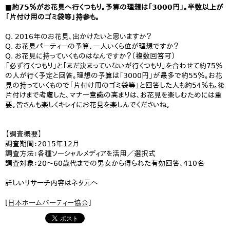
■約75％がお花見へ行くつもり。予算の理想は「3000円」。半数以上が
「片付け用のゴミ袋等」持参も。
Q. 2016年のお花見、出かけたいと思いますか？
Q. お花見パーティーの予算、一人いくら位が理想ですか？
Q. お花見に持っていくものはなんですか？（複数回答可）
「必ず行くつもり」と「まだ決まっていないが行くつもり」を合わせて約75％
の人が行く予定と回答。理想の予算は「3000円」が最多で約55％。お花
見の持っていくもので「片付け用のゴミ袋等」と回答した人も約54％も。後
片付けまで考慮した、マナー意識の高まりは、お花見を楽しむためには重
要。皆さんも楽しくキレイにお花見を楽しんでくださいね。
【調査概要】
調査期間：2015年12月
調査方法：各種ソーシャルメディアを活用／選択式
調査対象：20〜60歳代までの男女から得られた有効回答、410名
詳しいリサーチ内容はネタ元へ
[
日本ホームパーティー協会
]