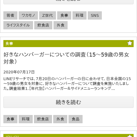
若者
ワカモノ
Z世代
食事
料理
SNS
ライフスタイル
飲食店
外食
食事
好きなハンバーガーについての調査（15～59歳の男女
対象）
2020年07月17日
LINEリサーチでは、7月20日のハンバーガーの日に合わせて、日本全国の15
～59歳の男女を対象に、好きなハンバーガーについて調査を実施いたしまし
た。調査結果1.【年代別】ハンバーガー＆サイドメニューランキング...
続きを読む
食事
料理
飲食店
外食
食品