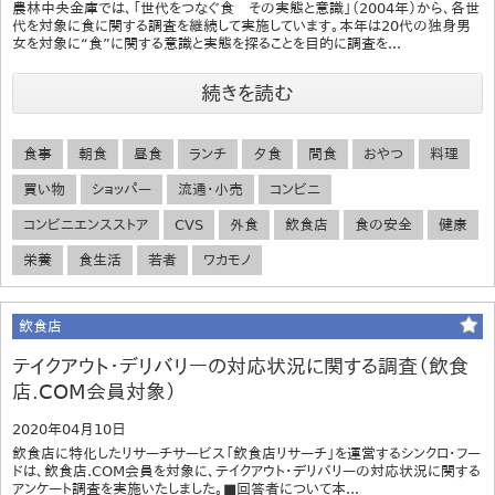
農林中央金庫では、「世代をつなぐ食 その実態と意識」（2004年）から、各世
代を対象に食に関する調査を継続して実施しています。本年は20代の独身男
女を対象に“食”に関する意識と実態を探ることを目的に調査を...
続きを読む
食事
朝食
昼食
ランチ
夕食
間食
おやつ
料理
買い物
ショッパー
流通・小売
コンビニ
コンビニエンスストア
CVS
外食
飲食店
食の安全
健康
栄養
食生活
若者
ワカモノ
飲食店
テイクアウト・デリバリーの対応状況に関する調査（飲食
店.COM会員対象）
2020年04月10日
飲食店に特化したリサーチサービス「飲食店リサーチ」を運営するシンクロ・フー
ドは、飲食店.COM会員を対象に、テイクアウト・デリバリーの対応状況に関する
アンケート調査を実施いたしました。■回答者について本...