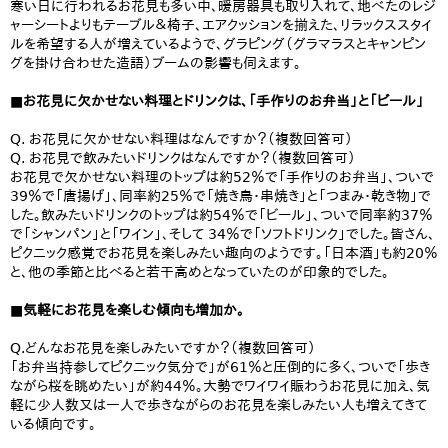
寒い日に行われるお花見も多い中、暖房器具も取り入れて、地べたのレジ
ャーシートよりもテーブル＆椅子、エアクッションを揃えた、リラックススタイ
ルを希望する人が増えているようで、グラピング（グラマラスとキャンピン
グを掛け合わせた造語）ブームの影響も伺えます。
■お花見に欠かせない料理とドリンクは、「手作りのお弁当」と「ビール」
Q. お花見に欠かせない料理はなんですか？（複数回答可）
Q. お花見で飲みたいドリンクはなんですか？（複数回答可）
お花見で欠かせない料理のトップは約52％で「手作りのお弁当」、ついで
39％で「唐揚げ」、同率約25％で「焼き鳥・串焼き」と「つまみ・乾き物」で
した。飲みたいドリンクのトップは約54％で「ビール」、ついで同率約37％
で「シャンパン」と「ワイン」、そして 34％で「ソフトドリンク」でした。皆さん、
ピクニック感覚でお花見を楽しみたい趣向のようです。「日本酒」も約20％
と、他の季節と比べると若干高めとなっていたのが印象的でした。
■気軽にお花見を楽しむ傾向も増加か。
Q.どんなお花見を楽しみたいですか？（複数回答可）
「お弁当持参してピクニック気分で」が61％と圧倒的に多く、ついで「歩き
ながら桜を眺めたい」が約44％。大勢でワイワイ賑わうお花見に加え、気
軽に少人数又は一人で歩きながらのお花見を楽しみたい人も増えてきて
いる傾向です。