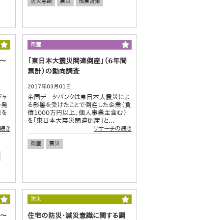
防災意識
震災
地震対策
倒産
～
「東日本大震災関連倒産」（6年間
累計）の動向調査
2017年03月01日
ジャ
帝国データバンクは東日本大震災によ
の発
る影響を受けたことで倒産した企業（負
日を
債1000万円以上、個人事業主含む）
を「東日本大震災関連倒産」と...
続き
リサーチの続き
倒産
震災
防災
0～
住宅の防災・減災意識に関する調