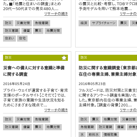
た。■「地震と住まいの調査」まとめ
の震災と比較・考察し、TDBマクロ
20代～50代までの男女480人...
予測モデルを用いて熊本地震...
リサーチの続き
リサーチの
防災
災害対策
危機意識
経済
サプライチェーン
震災
災
防災意識
備蓄
震災
地震対策
住まい
住宅
防災
防災
災害への備えに対する意識と準備
防災に関する意識調査（東京都
に関する調査
在住の専業主婦、兼業主婦対象
2016年05月24日
2016年05月23日
ブライト・ウェイが運営する子育て・育児
フルスピードは、防災対策と災害支
支援のポータルサイト【こそだて】では、
に関するアンケート調査を実施いた
子育て家族の意識や生活状況を知る
した。東京都内在住の専業主婦、
ためにさまざまな視点で...
主婦対象。【調査の背景】201...
リサーチの続き
リサーチの
防災
災害対策
危機意識
防災
震災
地震対策
災害対策
防災意識
備蓄
震災
地震対策
危機意識
防災意識
備蓄
非常
水
飲料水
情報取集