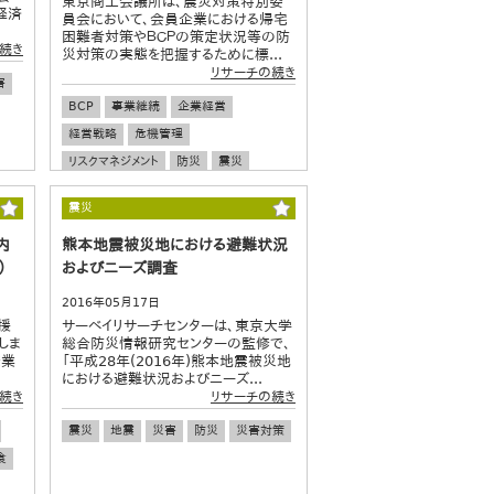
東京商工会議所は、震災対策特別委
経済
員会において、会員企業における帰宅
困難者対策やＢＣＰの策定状況等の防
続き
災対策の実態を把握するために標...
リサーチの続き
害
BCP
事業継続
企業経営
経営戦略
危機管理
リスクマネジメント
防災
震災
地震対策
災害対策
防災意識
震災
中小企業
内
熊本地震被災地における避難状況
）
およびニーズ調査
2016年05月17日
援
サーベイリサーチセンターは、東京大学
しま
総合防災情報研究センターの監修で、
兼業
「平成28年(2016年)熊本地震被災地
における避難状況およびニーズ...
続き
リサーチの続き
震災
地震
災害
防災
災害対策
食