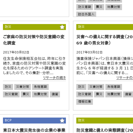
防災意識
震災
地震対策
訪日外国人
防災
防災
ご家庭の防災対策や防災意識の変
災害への備えに関する調査（20
化調査
69 歳の男女対象）
2017年03月02日
2017年03月02日
住友生命保険相互会社は、昨年に引き
損害保険ジャパン日本興亜（損保
続き、家庭の防災対策や防災意識の変
パン日本興亜）は、東日本大震災
化を探るためのアンケート調査を実施
生から 6 年が経過する 3 月 11 
しましたので、その集計・分析...
前に、「災害への備えに関する...
リサーチの続き
リサーチの
防災
災害対策
危機意識
防災
災害対策
危機意識
防災意識
震災
地震対策
備蓄
防災意識
震災
地震対策
備蓄
情報収集
BCP
防災
東日本大震災発生後の企業の事業
防災意識と備えの実態調査（2