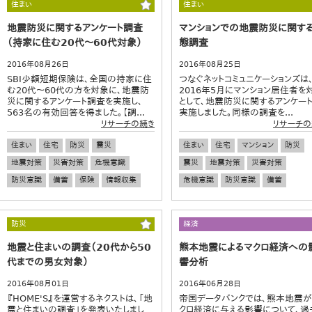
住まい
住まい
地震防災に関するアンケート調査
マンションでの地震防災に関す
（持家に住む20代～60代対象）
態調査
2016年08月26日
2016年08月25日
SBI少額短期保険は、全国の持家に住
つなぐネットコミュニケーションズは
む20代～60代の方を対象に、地震防
2016年5月にマンション居住者を
災に関するアンケート調査を実施し、
として、地震防災に関するアンケー
563名の有効回答を得ました。【調...
実施しました。同様の調査を...
リサーチの続き
リサーチの
住まい
住宅
防災
震災
住まい
住宅
マンション
防災
地震対策
災害対策
危機意識
震災
地震対策
災害対策
防災意識
備蓄
保険
情報収集
危機意識
防災意識
備蓄
防災
経済
地震と住まいの調査（20代から50
熊本地震によるマクロ経済への
代までの男女対象）
響分析
2016年08月01日
2016年06月28日
『HOME'S』を運営するネクストは、「地
帝国データバンクでは、熊本地震
震と住まいの調査」を発表いたしまし
クロ経済に与える影響について、過