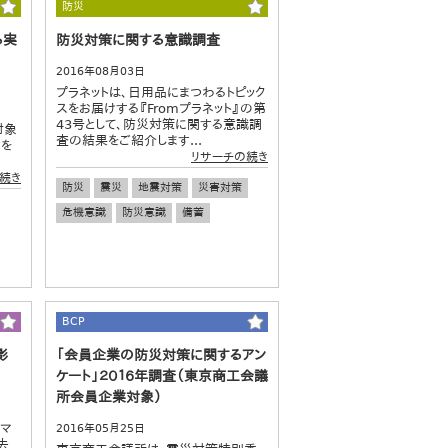
防災
る実
防災対策に関する意識調査
2016年08月03日
プラネットは、日用品にまつわるトピック
スをお届けする『Fromプラネット』の第
、
43号として、防災対策に関する意識調
対象
査の結果をご紹介します...
トを
リサーチの続き
続き
防災
震災
地震対策
災害対策
危機意識
防災意識
備蓄
BCP
影
「会員企業の防災対策に関するアン
ケート」２０１６年調査（東京商工会議
所会員企業対象）
がマ
2016年05月25日
去