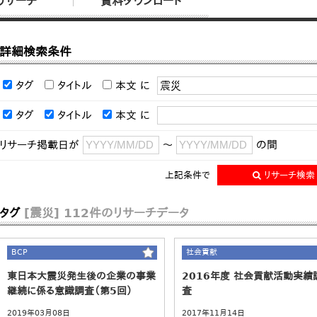
リサーチ
資料ダウンロード
詳細検索条件
タグ
タイトル
本文
に
タグ
タイトル
本文
に
リサーチ掲載日が
～
の間
上記条件で
リサーチ検索
タグ
[震災]
112件のリサーチデータ
BCP
社会貢献
東日本大震災発生後の企業の事業
2016年度 社会貢献活動実績
継続に係る意識調査（第5回）
査
2019年03月08日
2017年11月14日