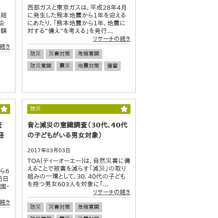
西部ガスと東京ガスは、平成28年4月
査結
に発生した熊本地震から1年を迎える
企
にあたり、「熊本地震から1年、地震に
計額
対する“備え”を考える」を発行...
リサーチの続き
続き
防災
災害対策
危機意識
防災意識
震災
地震対策
備蓄
防災
査
音と減災の意識調査（30代、40代
経
の子どもがいる男女対象）
2017年03月03日
TOA(ティーオーエー)は、自然災害に備
えることで被害を減らす「減災」の取り
ら6
組みの一環として、30、40代の子ども
訪日
を持つ男女603人を対象に「...
国・
リサーチの続き
続き
防災
災害対策
危機意識