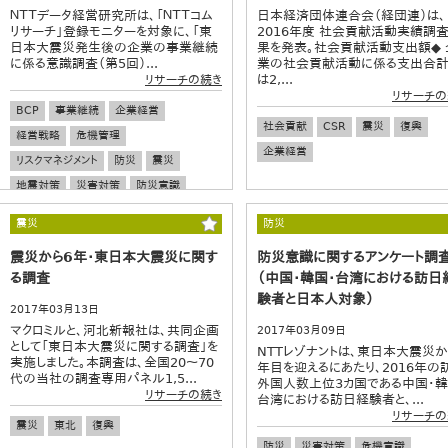
ＮＴＴデータ経営研究所は、「ＮＴＴコム
日本経済団体連合会（経団連）は、
リサーチ」登録モニターを対象に、「東
2016年度 社会貢献活動実績調
日本大震災発生後の企業の事業継続
果を発表。社会貢献活動支出額◆ 
に係る意識調査（第5回）...
業の社会貢献活動に係る支出合
は2,...
リサーチの続き
リサーチの
BCP
事業継続
企業経営
社会貢献
CSR
震災
復興
経営戦略
危機管理
企業経営
リスクマネジメント
防災
震災
地震対策
災害対策
防災意識
震災
防災
震災から6年・東日本大震災に関す
防災意識に関するアンケート調
る調査
（中国・韓国・台湾における訪日
験者と日本人対象）
2017年03月13日
マクロミルと、河北新報社は、共同企画
2017年03月09日
として「東日本大震災に関する調査」を
NTTレゾナントは、東日本大震災か
実施しました。本調査は、全国20～70
年目を迎えるにあたり、2016年の
代の当社の調査専用パネル1,5...
外国人数上位3カ国である中国・韓
リサーチの続き
台湾における訪日経験者と、...
リサーチの
震災
東北
復興
防災
災害対策
危機意識