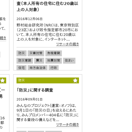
査（本人所有の住宅に住む20歳以
上の人対象）
態を
2016年12月06日
6
野村総合研究所（NRI）は、東京特別区
て、
（23区）および政令指定都市20市にお
いて、本人所有の住宅に住む20歳以
続き
上の人を対象に、インターネット...
リサーチの続き
防災
災害対策
危機意識
防災意識
震災
地震対策
住まい
住宅
地方自治体
行政
防災
（一
「防災」に関する調査
男
2016年09月01日
みんなのプロジェクト(運営：オノフ)は、
9月1日の「防災の日」を迎えるにあた
り、みんプロメンバー404名に「防災」に
16
関する普段の備えなどを...
首都
リサーチの続き
の