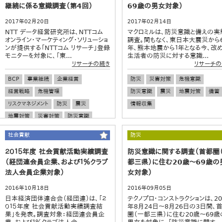
継続に係る意識調査（第4回）
69歳の男女対象）
2017年02月20日
2017年02月14日
NTT データ経営研究所は、NTTコム
マクロミルは、防災意識と備えの実
オンライン・マーケティング・ソリューショ
調査。間もなく、東日本大震災から
ンが提供する「NTTコム リサーチ」登録
年、熊本地震から１年となる今、改め
モニターを対象に、「東...
生活者の防災に対する意識...
リサーチの続き
リサーチの
BCP
事業継続
企業経営
防災
災害対策
危機意識
経営戦略
危機管理
防災意識
震災
地震対策
備蓄
リスクマネジメント
防災
震災
情報収集
地震対策
災害対策
防災意識
社会貢献
防災
２０１５年度 社会貢献活動実績調査
防災意識に関する調査（首都圏
（経団連会員企業、および１％クラブ
都三県）に住む20歳～69歳の
法人会員企業対象）
女対象）
2016年10月18日
2016年09月05日
日本経済団体連合会（経団連）は、「２
テクノプロ・コンストラクションは、20
０１５年度 社会貢献活動実績調査結
年8月24日～8月26日の3日間、
果」を発表。調査対象：経団連会員企
圏（一都三県）に住む20歳～69歳