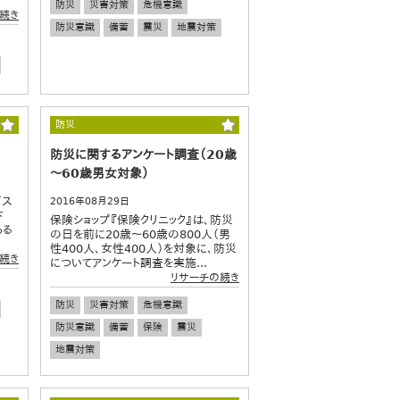
防災
災害対策
危機意識
続き
防災意識
備蓄
震災
地震対策
防災
防災に関するアンケート調査（20歳
～60歳男女対象）
ビス
2016年08月29日
ド
保険ショップ『保険クリニック』は、防災
ある
の日を前に20歳～60歳の800人（男
性400人、女性400人）を対象に、防災
続き
についてアンケート調査を実施...
リサーチの続き
防災
災害対策
危機意識
防災意識
備蓄
保険
震災
地震対策