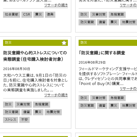
業、および１％クラブ法人会...
男女を対象に、「防災意識に関す...
リサーチの続き
リサーチの
社会貢献
CSR
震災
復興
防災
災害対策
危機意識
防災意識
備蓄
震災
地震対策
防災
防災
防災意識や心的ストレスについての
「防災意識」に関する調査
実態調査（住宅購入検討者対象）
2016年08月29日
フィールドマーケティング支援サー
2016年08月30日
を提供するソフトブレーン・フィール
大和ハウス工業は、9月1日の「防災の
は、クレディセゾンとの共同事業で
日」を前に、住宅購入検討者を対象とし
「Point of Buy（R）購買...
た、防災意識や心的ストレスについて
リサーチの
の実態調査を実施しました。...
リサーチの続き
防災
災害対策
危機意識
防災
災害対策
危機意識
防災意識
備蓄
震災
地震対策
防災意識
備蓄
震災
地震対策
ストレス
不安