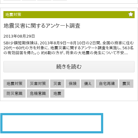
地震対策
地震災害に関するアンケート調査
2013年08月29日
SBI少額短期保険は、2013年8月9日～8月10日の2日間、全国の持家に住む
20代～60代の方を対象に、地震災害に関するアンケート調査を実施し、563名
の有効回答を得た。◇ 約6割の方が、将来の大地震の発生について不安...
続きを読む
地震対策
災害対策
災害
保険
備え
自宅再建
震災
防災意識
危機意識
地震