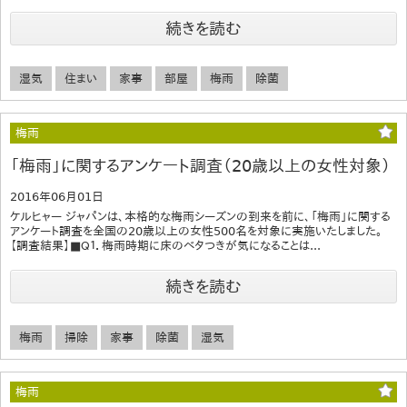
続きを読む
湿気
住まい
家事
部屋
梅雨
除菌
梅雨
「梅雨」に関するアンケート調査（20歳以上の女性対象）
2016年06月01日
ケルヒャー ジャパンは、本格的な梅雨シーズンの到来を前に、「梅雨」に関する
アンケート調査を全国の20歳以上の女性500名を対象に実施いたしました。
【調査結果】■Ｑ１．梅雨時期に床のベタつきが気になることは...
続きを読む
梅雨
掃除
家事
除菌
湿気
梅雨