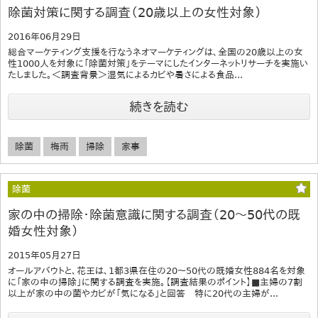
除菌対策に関する調査（20歳以上の女性対象）
2016年06月29日
総合マーケティング支援を行なうネオマーケティングは、全国の20歳以上の女
性1000人を対象に「除菌対策」をテーマにしたインターネットリサーチを実施い
たしました。＜調査背景＞湿気によるカビや暑さによる食品...
続きを読む
除菌
梅雨
掃除
家事
除菌
家の中の掃除・除菌意識に関する調査（20～50代の既
婚女性対象）
2015年05月27日
オールアバウトと、花王は、1都3県在住の20～50代の既婚女性884名を対象
に「家の中の掃除」に関する調査を実施。【調査結果のポイント】■主婦の7割
以上が家の中の菌やカビが「気になる」と回答 特に20代の主婦が...