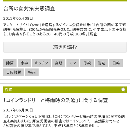
台所の菌対策実態調査
2015年05月08日
アンケートサイト「Qzoo」を運営するゲインは会員を対象に「台所の菌対策実態
調査」を実施し、300名から回答を得ました。調査対象は、小学生以下の子を持
ち、お弁当を作ることのある20～40代の母親 300名。【調査...
続きを読む
除菌
家事
キッチン
台所
ママ
母親
洗剤
日雑
日用雑貨
梅雨
洗濯
「コインランドリーと梅雨時の洗濯」に関する調査
2017年06月06日
「オレンジページくらし予報」は、「コインランドリーと梅雨時の洗濯」に関する調
査を実施しました。厚生労働省の調査ではコインランドリー店舗数は毎年2～
3％前後の伸び率で増えており、平成15年度と25年度を比...