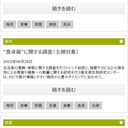
続きを読む
梅雨
家事
除菌
掃除
風呂
梅雨
“食卓菌”に関する調査（主婦対象）
2015年06月26日
生活者の意識・実態に関する調査を行うトレンド総研と、細菌やカビなどの微生
物による環境や健康への影響に関する研究を行う衛生微生物研究センター
は、カビや菌が増殖しやすい梅雨から夏のタイミングに合わせて...
続きを読む
梅雨
家事
除菌
洗濯
食事
食卓
主婦
除菌