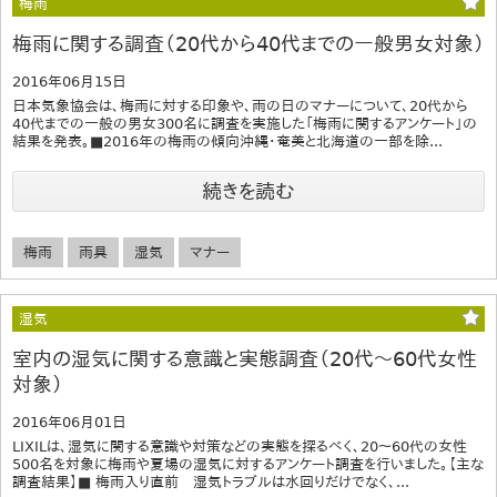
梅雨
梅雨に関する調査（20代から40代までの一般男女対象）
2016年06月15日
日本気象協会は、梅雨に対する印象や、雨の日のマナーについて、20代から
40代までの一般の男女300名に調査を実施した「梅雨に関するアンケート」の
結果を発表。■2016年の梅雨の傾向沖縄・奄美と北海道の一部を除...
続きを読む
梅雨
雨具
湿気
マナー
湿気
室内の湿気に関する意識と実態調査（20代～60代女性
対象）
2016年06月01日
LIXILは、湿気に関する意識や対策などの実態を探るべく、20～60代の女性
500名を対象に梅雨や夏場の湿気に対するアンケート調査を行いました。【主な
調査結果】■ 梅雨入り直前 湿気トラブルは水回りだけでなく、...