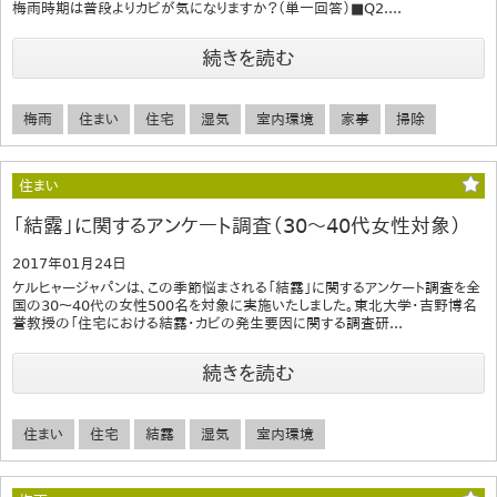
梅雨時期は普段よりカビが気になりますか？（単一回答）■Q2....
続きを読む
梅雨
住まい
住宅
湿気
室内環境
家事
掃除
住まい
「結露」に関するアンケート調査（30～40代女性対象）
2017年01月24日
ケルヒャージャパンは、この季節悩まされる「結露」に関するアンケート調査を全
国の30～40代の女性500名を対象に実施いたしました。東北大学・吉野博名
誉教授の「住宅における結露・カビの発生要因に関する調査研...
続きを読む
住まい
住宅
結露
湿気
室内環境