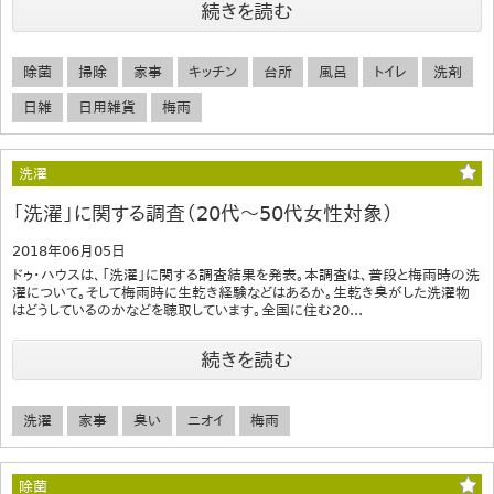
続きを読む
除菌
掃除
家事
キッチン
台所
風呂
トイレ
洗剤
日雑
日用雑貨
梅雨
洗濯
「洗濯」に関する調査（20代～50代女性対象）
2018年06月05日
ドゥ・ハウスは、「洗濯」に関する調査結果を発表。本調査は、普段と梅雨時の洗
濯について。そして梅雨時に生乾き経験などはあるか。生乾き臭がした洗濯物
はどうしているのかなどを聴取しています。全国に住む20...
続きを読む
洗濯
家事
臭い
ニオイ
梅雨
除菌