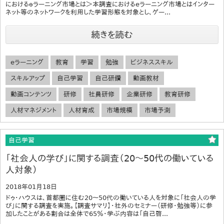
におけるｅラーニング市場とは＞本調査におけるeラーニング市場とはインター
ネット等のネットワークを利用した学習形態を対象とし、ゲー...
続きを読む
eラーニング
教育
学習
勉強
ビジネススキル
スキルアップ
自己学習
自己研鑽
動画教材
動画コンテンツ
研修
社員研修
企業研修
教育研修
人材マネジメント
人材育成
市場規模
市場予測
自己学習
「社会人の学び」に関する調査（20～50代の働いている
人対象）
2018年01月18日
ドゥ・ハウスは、首都圏に住む20～50代の働いている人を対象に「社会人の学
び」に関する調査を実施。【調査サマリ】・社外のセミナー（研修・勉強等）に参
加したことがある割合は全体で65％・学ぶ内容は「自己啓...