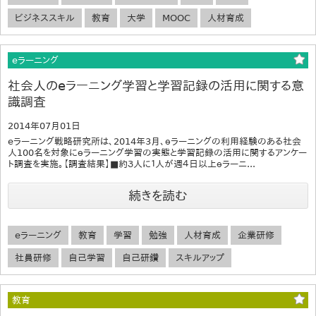
ビジネススキル
教育
大学
MOOC
人材育成
eラーニング
社会人のeラーニング学習と学習記録の活用に関する意
識調査
2014年07月01日
eラーニング戦略研究所は、2014年3月、ｅラーニングの利用経験のある社会
人100名を対象にｅラーニング学習の実態と学習記録の活用に関するアンケー
ト調査を実施。【調査結果】■約３人に１人が週４日以上ｅラーニ...
続きを読む
eラーニング
教育
学習
勉強
人材育成
企業研修
社員研修
自己学習
自己研鑽
スキルアップ
教育