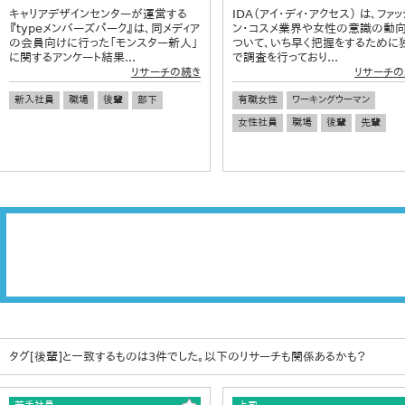
キャリアデザインセンターが運営する
IDA（アイ・ディ・アクセス） は、ファッ
『typeメンバーズパーク』は、同メディア
ン・コスメ業界や女性の意識の動
の会員向けに行った「モンスター新人」
ついて、いち早く把握をするために
に関するアンケート結果...
で調査を行っており...
リサーチの続き
リサーチの
新入社員
職場
後輩
部下
有職女性
ワーキングウーマン
女性社員
職場
後輩
先輩
タグ[後輩]と一致するものは3件でした。以下のリサーチも関係あるかも？