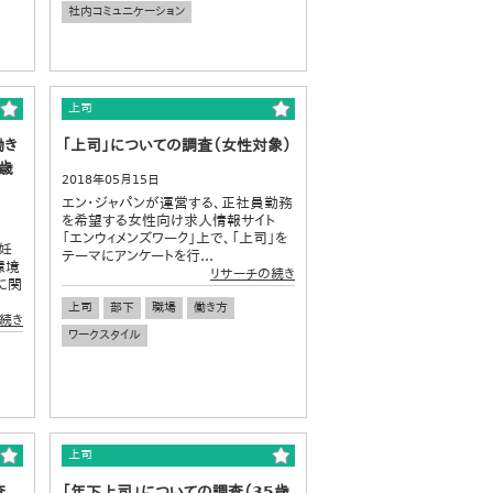
社内コミュニケーション
上司
働き
「上司」についての調査（女性対象）
歳
2018年05月15日
エン・ジャパンが運営する、正社員勤務
を希望する女性向け求人情報サイト
「エンウィメンズワーク」上で、「上司」を
妊
テーマにアンケートを行...
環境
リサーチの続き
に関
上司
部下
職場
働き方
続き
ワークスタイル
上司
査
「年下上司」についての調査（35歳