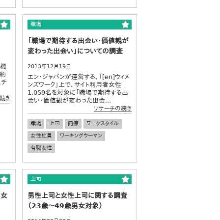
職場
「職場で期待する出会い・価値観が
変わった出会い」についての調査
究機
2013年12月19日
、約
エン・ジャパンが運営する、「[en]ウィメ
スチ
ンズワーク」上で、サイト利用者女性
1,059名を対象に「職場で期待する出
続き
会い・価値観が変わった出会...
リサーチの続き
職場
上司
同僚
ワークスタイル
女性社員
ワーキングウーマン
有職女性
上司
（女
男性上司と女性上司に関する調査
（23歳～49歳男女対象）