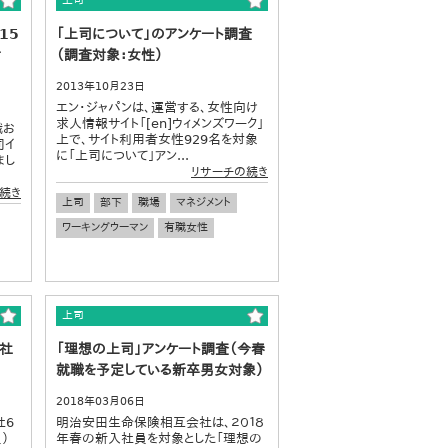
上司
15
「上司について」のアンケート調査
対
（調査対象：女性）
2013年10月23日
エン・ジャパンは、運営する、女性向け
求人情報サイト「[en]ウィメンズワーク」
職お
上で、サイト利用者女性929名を対象
司イ
に「上司について」アン...
まし
リサーチの続き
続き
上司
部下
職場
マネジメント
ワーキングウーマン
有職女性
上司
社
「理想の上司」アンケート調査（今春
就職を予定している新卒男女対象）
2018年03月06日
社6
明治安田生命保険相互会社は、２０１８
）
年春の新入社員を対象とした「理想の