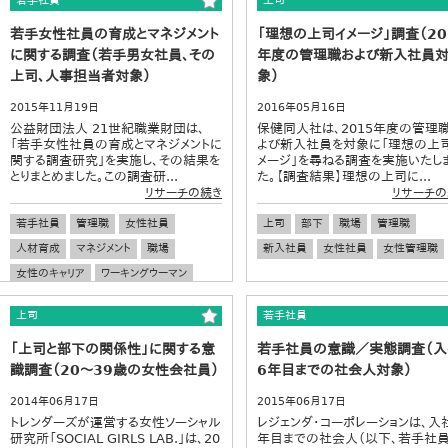
若手社員
上司
若手女性社員の育成とマネジメント
「理想の上司イメージ」調査（20
に関する調査（若手男女社員、その
年度の管理職および新入社員
上司、人事担当者対象）
象）
2015年11月19日
2016年05月16日
公益財団法人 21世紀職業財団は、
保健同人社は、2015年度の管理
「若手女性社員の育成とマネジメントに
よび新入社員を対象に「理想の上
関する調査研究」を実施し、その結果を
メージ」を尋ねる調査を実施いたし
とりまとめました。この調査研...
た。【調査結果】理想の上司に...
リサーチの続き
リサーチの
若手社員
管理職
女性社員
上司
部下
職場
管理職
人材育成
マネジメント
職場
新入社員
女性社員
女性管理職
女性のキャリア
ワーキングウーマン
有職女性
上司
部下
仕事観
上司
若手社員
「上司と部下の関係性」に関する意
若手社員の意識／実態調査（入
識調査（20～39歳の女性会社員）
6年目までの社会人対象）
2014年06月17日
2015年06月17日
トレンダーズが運営する女性ソーシャル
レジェンダ・コーポレーションは、入
研究所「SOCIAL GIRLS LAB.」は、20
年目までの社会人（以下、若手社員