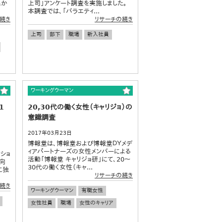
名か
上司」アンケート調査を実施しました。
本調査では、「バラエティ...
続き
リサーチの続き
上司
部下
職場
新入社員
ワーキングウーマン
1
20,30代の働く女性（キャリジョ）の
意識調査
2017年03月23日
博報堂は、博報堂および博報堂ＤＹメデ
ィアパートナーズの女性メンバーによる
ッショ
活動「博報堂 キャリジョ研」にて、20〜
向
30代の働く女性（キャ...
に独
リサーチの続き
続き
ワーキングウーマン
有職女性
女性社員
職場
女性のキャリア