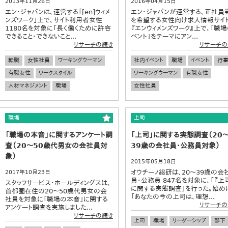
2013年11月26日
2016年04月15日
エン・ジャパンは、運営する「[en]ウィメ
エン・ジャパンが運営する、正社員
ンズワーク」上で、サイト利用者女性
を希望する女性向け求人情報サイ
1180名を対象に「長く働くために許容
『エンウィメンズワーク』上で、「職場
できること・できないこと...
ベント」をテーマにアン...
リサーチの続き
リサーチの
転職
女性社員
ワーキングウーマン
社内イベント
職場
イベント
行
有職女性
ワークスタイル
ワーキングウーマン
有職女性
人材マネジメント
職場
女性社員
職場
上司
「職場の本音」に関するアンケート調
「上司」に関する実態調査（20
査（20～50歳代男女の会社員対
39歳の会社員・公務員対象）
象）
2015年05月18日
オウチーノ総研は、20～39歳の会
2017年10月23日
員・公務員 847名を対象に、「『上
スタッフサービス・ホールディングスは、
に関する実態調査」を行った。始め
首都圏在住の20～50歳代男女の会
「あなたの今の上司は、理想...
社員を対象に「職場の本音」に関する
リサーチの
アンケート調査を実施しました...
リサーチの続き
上司
職場
リーダーシップ
部下