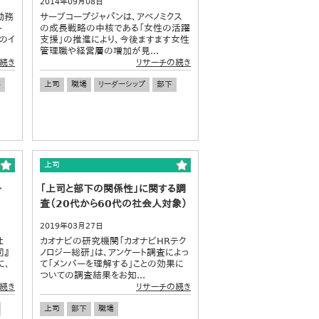
2014年09月08日
勤務
サーブコープジャパンは、アベノミクス
ト
の成長戦略の中核である「女性の活躍
のイ
支援」の推進により、今後ますます女性
管理職や経営層の増加が見...
続き
リサーチの続き
事
上司
職場
リーダーシップ
部下
上司
～
「上司と部下の関係性」に関する調
査（20代から60代の社会人対象）
2019年03月27日
社
カオナビの研究機関「カオナビHRテク
司』
ノロジー総研」は、アンケート調査によっ
に、
て「メンバーを理解する」ことの効果に
ついての調査結果をお知...
続き
リサーチの続き
上司
部下
職場