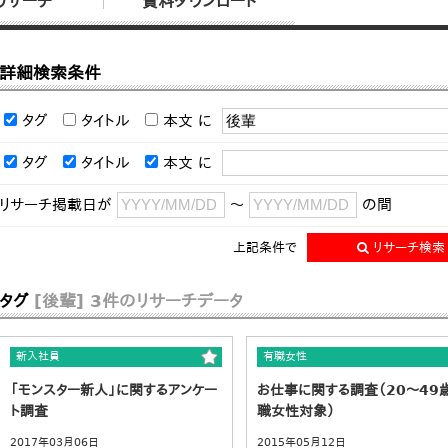
リサーチ
資料ダウンロード
詳細検索条件
タグ
タイトル
本文
に
タグ
タイトル
本文
に
リサーチ掲載日が
～
の間
上記条件で
リサーチ検索
タグ
[後輩]
3件のリサーチデータ
新入社員
有職女性
「モンスター新人」に関するアンケー
お仕事に関する調査（20～49
ト調査
職女性対象）
2017年03月06日
2015年05月12日