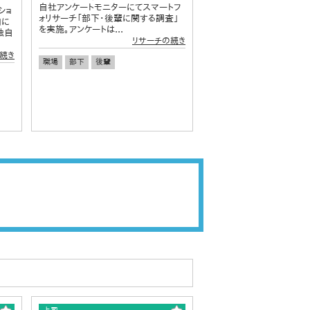
自社アンケートモニターにてスマートフ
ショ
ォリサーチ「部下・後輩に関する調査」
向に
を実施。アンケートは...
独自
リサーチの続き
続き
職場
部下
後輩