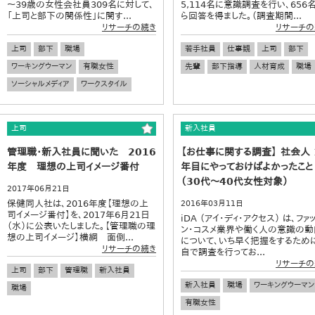
～39歳の女性会社員309名に対して、
5,114名に意識調査を行い、656
「上司と部下の関係性」に関す...
ら回答を得ました。（調査期間...
リサーチの続き
リサーチの
上司
部下
職場
若手社員
仕事観
上司
部下
ワーキングウーマン
有職女性
先輩
部下指導
人材育成
職場
ソーシャルメディア
ワークスタイル
上司
新入社員
管理職・新入社員に聞いた 2016
【お仕事に関する調査】 社会人 
年度 理想の上司イメージ番付
年目にやっておけばよかったこと
（30代～40代女性対象）
2017年06月21日
保健同人社は、2016年度【理想の上
2016年03月11日
司イメージ番付】を、2017年6月21日
iDA （アイ・ディ・アクセス） は、ファ
（水）に公表いたしました。【管理職の理
ン・コスメ業界や働く人の意識の動
想の上司イメージ】横綱 面倒...
について、いち早く把握をするため
リサーチの続き
自で調査を行ってお...
リサーチの
上司
部下
管理職
新入社員
新入社員
職場
ワーキングウーマン
職場
有職女性