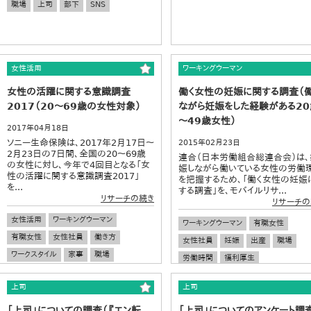
職場
上司
部下
SNS
女性活用
ワーキングウーマン
女性の活躍に関する意識調査
働く女性の妊娠に関する調査（
2017（20～69歳の女性対象）
ながら妊娠をした経験がある20
～49歳女性）
2017年04月18日
ソニー生命保険は、2017年2月17日～
2015年02月23日
2月23日の7日間、全国の20～69歳
連合（日本労働組合総連合会）は、
の女性に対し、今年で4回目となる「女
娠しながら働いている女性の労働
性の活躍に関する意識調査2017」
を把握するため、「働く女性の妊娠
を...
する調査」を、モバイルリサ...
リサーチの続き
リサーチの
女性活用
ワーキングウーマン
ワーキングウーマン
有職女性
有職女性
女性社員
働き方
女性社員
妊娠
出産
職場
ワークスタイル
家事
職場
労働時間
福利厚生
上司
上司
「上司」についての調査（『エン転
「上司」についてのアンケート調