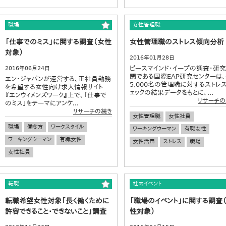
職場
女性管理職
「仕事でのミス」に関する調査（女性
女性管理職のストレス傾向分析
対象）
2016年01月28日
ピースマインド・イープの調査・研
2016年06月24日
関である国際EAP研究センターは
エン・ジャパンが運営する、正社員勤務
5,000名の管理職に対するストレ
を希望する女性向け求人情報サイト
ェックの結果データをもとに、...
『エンウィメンズワーク』上で、「仕事で
リサーチの
のミス」をテーマにアンケ...
リサーチの続き
女性管理職
女性社員
職場
働き方
ワークスタイル
ワーキングウーマン
有職女性
ワーキングウーマン
有職女性
女性活用
ストレス
職場
女性社員
転職
社内イベント
転職希望女性対象「長く働くために
「職場のイベント」に関する調査
許容できること・できないこと」調査
性対象）