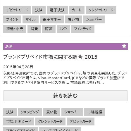
デビットカード
決済
電子決済
カード
クレジットカード
ポイント
マイル
電子マネー
買い物
ショッパー
流通・小売
消費
貯蓄
お金
フィンテック
決済
ブランドプリペイド市場に関する調査 2015
2015年04月28日
矢野経済研究所では、国内のブランドプリペイド市場の調査を実施した。ブラン
ドプリペイド市場とは、Visa、MasterCard、JCBなどの国際ブランド加盟店で
利用できるプリペイド決済サービスを指し、市場規模は発行額...
続きを読む
決済
ショッピング
買い物
ショッパー
市場規模
市場予測カード
クレジットカード
デビットカード
ブランドプリペイド
ハウスプリペイドカード