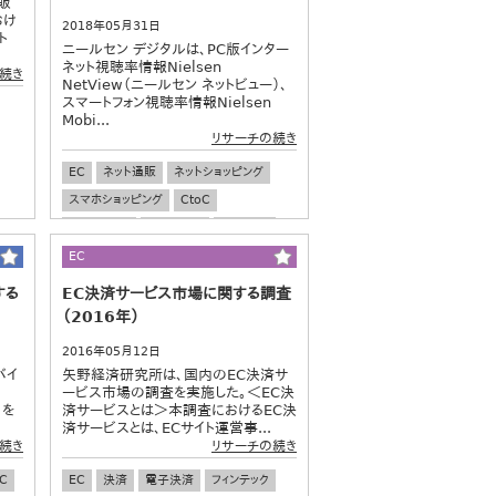
販
おけ
2018年05月31日
ト
ニールセン デジタルは、PC版インター
ネット視聴率情報Nielsen
続き
NetView（ニールセン ネットビュー）、
スマートフォン視聴率情報Nielsen
Mobi...
リサーチの続き
EC
ネット通販
ネットショッピング
スマホショッピング
CtoC
フリマアプリ
流通・小売
市場規模
市場予測
EC
する
EC決済サービス市場に関する調査
（2016年）
2016年05月12日
バイ
矢野経済研究所は、国内のEC決済サ
ービス市場の調査を実施した。＜EC決
l」を
済サービスとは＞本調査におけるEC決
済サービスとは、ECサイト運営事...
続き
リサーチの続き
C
EC
決済
電子決済
フィンテック