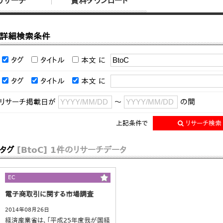
リサーチ
資料ダウンロード
詳細検索条件
タグ
タイトル
本文
に
タグ
タイトル
本文
に
リサーチ掲載日が
～
の間
上記条件で
リサーチ検索
タグ
[BtoC]
1件のリサーチデータ
EC
電子商取引に関する市場調査
2014年08月26日
経済産業省は、「平成25年度我が国経