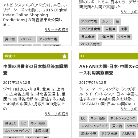
弾のレポートでは、日本カラーデザ
アドビ システムズ（アドビ）は、本日、ホ
研究所と共同で実施した...
リデーシーズンを前に、「2015 Digital
リサーチの
Index Online Shopping
Predictions」の調査結果を公開し
アジア市場
カラー
色
ま...
アジア消費者
自動車
携帯
リサーチの続き
日本市場
中国市場
タイ市場
買い物
ショッパー
アメリカ市場
ベトナム市場
ネットショッピング
EC
ネット通販
スマホショッピング
プレゼント
越境EC
EC
中国の消費者の日本製品等意識調
ASEAN3カ国・日本・中国のe
査
ース利用実態調査
2017年12月12日
2017年07月12日
ジェトロは2017年8月、北京市、上海
クロス・マーケティングは、シンガポ
市、広東省広州市、湖北省武漢市、重
ル・タイ・インドネシア・日本・中国
慶市、四川省成都市に居住する20歳
住する20～49歳の男女を対象に
～49歳の中国人（月収5,000元以上
「ASEAN3カ国・日本・中国のeコ..
の...
リサーチの
リサーチの続き
EC
ネット通販
ネットショッピング
越境EC
EC
ネット通販
スマホショッピング
買い物
ショッ
ネットショッピング
中国市場
流通・小売
アジア市場
ASEAN