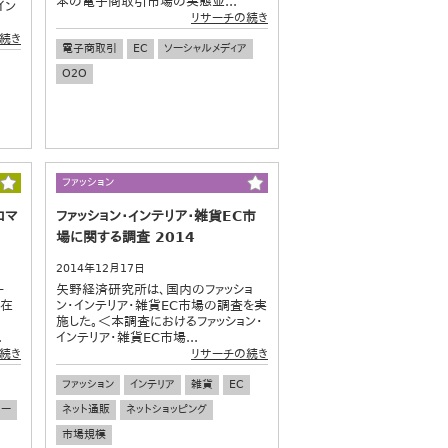
本の電子商取引市場の実態並...
イン
リサーチの続き
続き
電子商取引
EC
ソーシャルメディア
O2O
ファッション
コマ
ファッション・インテリア・雑貨EC市
場に関する調査 2014
2014年12月17日
ー
矢野経済研究所は、国内のファッショ
に在
ン・インテリア・雑貨EC市場の調査を実
施した。＜本調査におけるファッション・
.
インテリア・雑貨EC市場...
続き
リサーチの続き
ファッション
インテリア
雑貨
EC
パー
ネット通販
ネットショッピング
市場規模