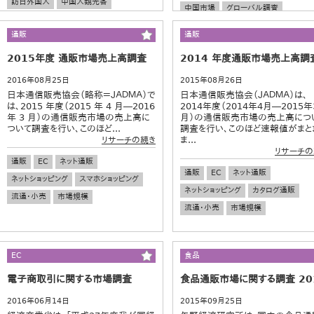
訪日外国人
中国人観光客
中国市場
グローバル調査
日本旅行
買い物
ショッパー
通販
通販
グローバル調査
2015年度 通販市場売上高調査
2014 年度通販市場売上高調
2016年08月25日
2015年08月26日
日本通信販売協会（略称＝ＪＡＤＭＡ）で
日本通信販売協会（ＪＡＤＭＡ）は、
は、2015 年度（2015 年 4 月―2016
2014年度（2014年4月―2015年
年 3 月）の通信販売市場の売上高に
月）の通信販売市場の売上高につ
ついて調査を行い、このほど...
調査を行い、このほど速報値がまと
ま...
リサーチの続き
リサーチの
通販
EC
ネット通販
通販
EC
ネット通販
ネットショッピング
スマホショッピング
ネットショッピング
カタログ通販
流通・小売
市場規模
流通・小売
市場規模
EC
食品
電子商取引に関する市場調査
食品通販市場に関する調査 20
2016年06月14日
2015年09月25日