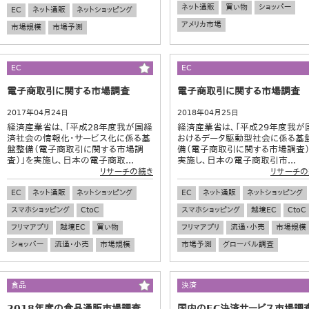
ネット通販
買い物
ショッパー
EC
ネット通販
ネットショッピング
アメリカ市場
市場規模
市場予測
EC
EC
電子商取引に関する市場調査
電子商取引に関する市場調査
2017年04月24日
2018年04月25日
経済産業省は、「平成28年度我が国経
経済産業省は、「平成29年度我が
済社会の情報化・サービス化に係る基
おけるデータ駆動型社会に係る基
盤整備（電子商取引に関する市場調
備（電子商取引に関する市場調査）
査）」を実施し、日本の電子商取...
実施し、日本の電子商取引市...
リサーチの続き
リサーチの
EC
ネット通販
ネットショッピング
EC
ネット通販
ネットショッピング
スマホショッピング
CtoC
スマホショッピング
越境EC
CtoC
フリマアプリ
越境EC
買い物
フリマアプリ
流通・小売
市場規模
ショッパー
流通・小売
市場規模
市場予測
グローバル調査
食品
決済
2018年度の食品通販市場調査
国内のEC決済サービス市場調