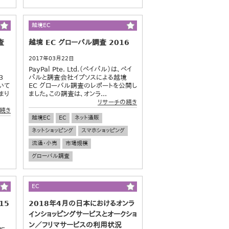
越境EC
査
越境 EC グローバル調査 2016
2017年03月22日
PayPal Pte. Ltd.（ペイパル）は、ペイ
3
パルと調査会社イプソスによる越境
いて
EC グローバル調査のレポートを公開し
まり
ました。この調査は、オンラ...
リサーチの続き
続き
越境EC
EC
ネット通販
ネットショッピング
スマホショッピング
流通・小売
市場規模
グローバル調査
EC
15
2018年4月の日本におけるオンラ
インショッピングサービスとオークショ
ン／フリマサービスの利用状況