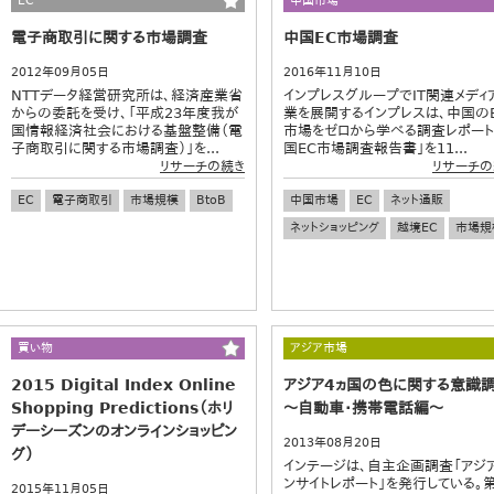
EC
中国市場
電子商取引に関する市場調査
中国EC市場調査
2012年09月05日
2016年11月10日
NTTデータ経営研究所は、経済産業省
インプレスグループでIT関連メディ
からの委託を受け、「平成23年度我が
業を展開するインプレスは、中国の
国情報経済社会における基盤整備（電
市場をゼロから学べる調査レポート
子商取引に関する市場調査）」を...
国EC市場調査報告書」を11...
リサーチの続き
リサーチの
EC
電子商取引
市場規模
BtoB
中国市場
EC
ネット通販
ネットショッピング
越境EC
市場規
買い物
アジア市場
2015 Digital Index Online
アジア4ヵ国の色に関する意識
Shopping Predictions（ホリ
～自動車・携帯電話編～
デーシーズンのオンラインショッピン
2013年08月20日
グ）
インテージは、自主企画調査「アジ
ンサイトレポート」を発行している。
2015年11月05日