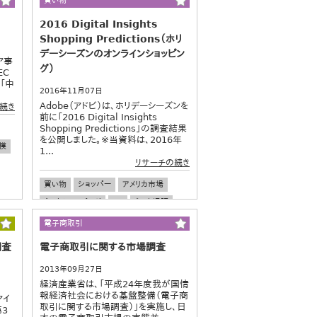
買い物
2016 Digital Insights
Shopping Predictions（ホリ
デーシーズンのオンラインショッピン
ア事
グ）
EC
「中
2016年11月07日
Adobe（アドビ）は、ホリデーシーズンを
続き
前に「2016 Digital Insights
Shopping Predictions」の調査結果
を公開しました。※当資料は、2016年
模
1...
リサーチの続き
買い物
ショッパー
アメリカ市場
ネットショッピング
EC
ネット通販
スマホショッピング
プレゼント
電子商取引
調査
電子商取引に関する市場調査
2013年09月27日
経済産業省は、「平成24年度我が国情
報経済社会における基盤整備（電子商
アイ
取引に関する市場調査）」を実施し、日
第3