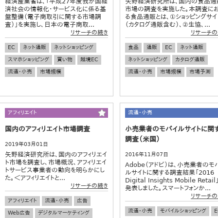
経済産業省は、「平成27年度我が国経
矢野経済研究所は、国内の食品通
済社会の情報化・サービス化に係る基
市場の調査を実施した。本調査に
盤整備（電子商取引に関する市場調
る食品通販とは、①ショッピングサイ
査）」を実施し、日本の電子商取...
（カタログ通販含む）、②生協、...
リサーチの続き
リサーチの
EC
ネット通販
ネットショッピング
食品
通販
EC
ネット通販
スマホショッピング
買い物
越境EC
ネットショッピング
カタログ通販
流通・小売
市場規模
流通・小売
市場規模
市場予測
アフィリエイト
流通・小売
国内のアフィリエイト市場調査
小売業者のモバイルサイトに関
調査（米国）
2019年03月01日
矢野経済研究所は、国内のアフィリエイ
2016年11月07日
ト市場を調査し、市場概況、アフィリエイ
Adobe（アドビ）は、小売業者のモ
トサービス事業者の動向を明らかにし
ルサイトに関する調査結果「2016
た。＜アフィリエイトと...
Digital Insights Mobile Retai
リサーチの続き
発表しました。スマートフォンか...
リサーチの
アフィリエイト
流通・小売
広告
流通・小売
モバイルショッピング
E
Web広告
デジタルマーケティング