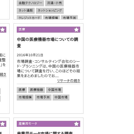
金融テクノロジー
流通・小売
ネット通販
ネットショッピング
クレジットカード
市場規模
市場予測
医療
中国の医療機器市場についての調
査
国に
2016年10月21日
盤整
市場調査・コンサルティング会社のシー
」を
ド・プランニングは、中国の医療機器市
場について調査を行い、このほどその結
続き
果をまとめましたのでお...
リサーチの続き
医療
医療機器
中国市場
市場規模
市場予測
中国市場
産業用モータ
査
産業用モータ市場に関する調査