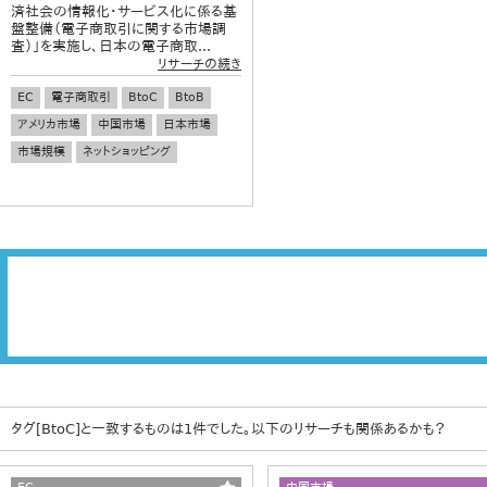
済社会の情報化・サービス化に係る基
盤整備（電子商取引に関する市場調
査）」を実施し、日本の電子商取...
リサーチの続き
EC
電子商取引
BtoC
BtoB
アメリカ市場
中国市場
日本市場
市場規模
ネットショッピング
タグ[BtoC]と一致するものは1件でした。以下のリサーチも関係あるかも？