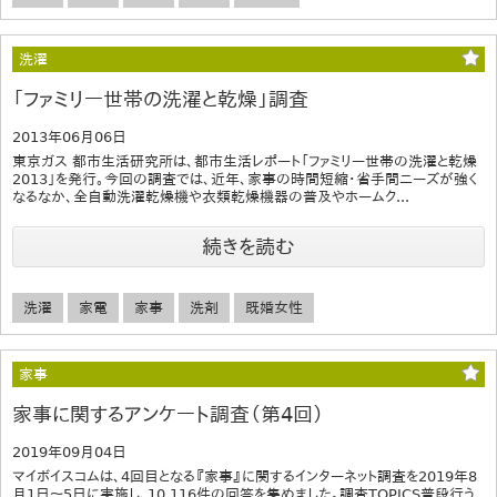
洗濯
「ファミリー世帯の洗濯と乾燥」調査
2013年06月06日
東京ガス 都市生活研究所は、都市生活レポート「ファミリー世帯の洗濯と乾燥
2013」を発行。今回の調査では、近年、家事の時間短縮・省手間ニーズが強く
なるなか、全自動洗濯乾燥機や衣類乾燥機器の普及やホームク...
続きを読む
洗濯
家電
家事
洗剤
既婚女性
家事
家事に関するアンケート調査（第4回）
2019年09月04日
マイボイスコムは、4回目となる『家事』に関するインターネット調査を2019年8
月1日～5日に実施し、10,116件の回答を集めました。調査TOPICS普段行う