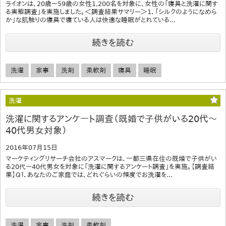
ライオンは、20歳～59歳の女性1,200名を対象に、女性の「寝具と洗濯に関す
る実態調査」を実施しました。＜調査結果サマリー＞1．「シルクのようになめら
か」な肌触りの寝具で寝ている人は快適な睡眠がとれている...
続きを読む
洗濯
家事
洗剤
柔軟剤
寝具
睡眠
洗濯
洗濯に関するアンケート調査（既婚で子供がいる20代～
40代男女対象）
2016年07月15日
マーケティングリサーチ会社のアスマークは、一都三県在住の既婚で子供がい
る20代～40代男女を対象に「洗濯に関するアンケート調査」を実施。【調査結
果】Ｑ１．あなたのご家庭では、どれぐらいの頻度でお洗濯を...
続きを読む
洗濯
家事
洗剤
柔軟剤