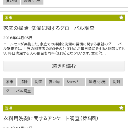
買い物
流通・小売
家事
家庭の掃除・洗濯に関するグローバル調査
2016年04月05日
ニールセンが実施した、家庭での掃除と洗濯の習慣に関する最新のグローバ
ル調査では、世界の回答者の約3分の1（31%）が毎日掃除をすると回答してお
り、毎日洗濯する人の割合も同率（31%）となっています。文化的...
続きを読む
家事
掃除
洗濯
買い物
ショッパー
流通・小売
洗剤
グローバル調査
洗濯
衣料用洗剤に関するアンケート調査（第5回）