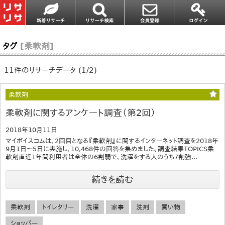
タグ
[柔軟剤]
11件のリサーチデータ (1/2)
柔軟剤
柔軟剤に関するアンケート調査（第2回）
2018年10月11日
マイボイスコムは、2回目となる『柔軟剤』に関するインターネット調査を2018年
9月1日～5日に実施し、10,468件の回答を集めました。調査結果TOPICS柔
軟剤直近1年間利用者は全体の6割弱で、洗濯をする人のうち7割強...
続きを読む
柔軟剤
トイレタリー
洗濯
家事
洗剤
買い物
ショッパー