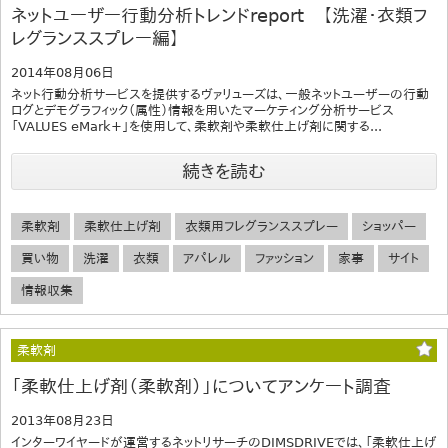
ネットユーザー行動分析トレンドreport 【洗濯・衣類フ
レグランススプレー編】
2014年08月06日
ネット行動分析サービスを提供するヴァリューズは、一般ネットユーザーの行動
ログとデモグラフィック（属性）情報を用いたマーケティング分析サービス
「VALUES eMark+」を使用して、柔軟剤や柔軟仕上げ剤に関する...
続きを読む
柔軟剤
柔軟仕上げ剤
衣類用フレグランススプレー
ショッパー
買い物
洗濯
衣類
アパレル
ファッション
家事
サイト
情報収集
柔軟剤
「柔軟仕上げ剤（柔軟剤）」についてアンケート調査
2013年08月23日
インターワイヤードが運営するネットリサーチのDIMSDRIVEでは、「柔軟仕上げ