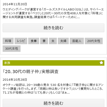
2014年11月20日
ウエディングパークが運営する「ガールズスタイルLABO（GSL）」は、サイバーエ
ージェントが運営する「ペコリ」と20代～30代の女性408人を対象に「料理」に
関する共同調査を実施。調査結果では『パートナーために...
続きを読む
料理
レシピ
食事
妻
夫
夫婦
芸能人
20代女性
30代女性
家族
「20、30代の親子仲」実態調査
2014年10月28日
オウチーノ総研は、20～39歳の男女 530 名を対象に「『親子仲』に関するアン
ケート調査」を行った。まず、「両親と仲は良いですか？」という質問をしたところ、
71.1％が母親との仲は「とても良い」もしくは「まぁ...
続きを読む