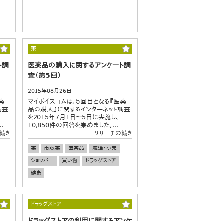
薬
ト調
医薬品の購入に関するアンケート調
査（第5回）
2015年08月26日
薬
マイボイスコムは、５回目となる『医薬
調査
品の購入』に関するインターネット調査
を2015年7月1日～5日に実施し、
.
10,850件の回答を集めました。...
続き
リサーチの続き
薬
市販薬
医薬品
流通・小売
ショッパー
買い物
ドラッグストア
健康
ドラッグストア
ドラッグストアの利用に関するアンケ