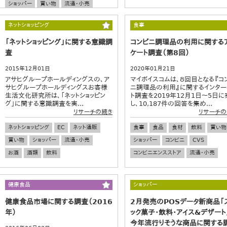
ショッパー
買い物
流通・小売
ネットショッピング
食事
「ネットショッピング」に関する意識調
コンビニ調理品の利用に関する
査
ケート調査（第8回）
2015年12月01日
2020年01月21日
アサヒグループホールディングスの、ア
マイボイスコムは、８回目となる『コ
サヒグループホールディングスお客様
ニ調理品の利用』に関するインター
生活文化研究所は、「ネットショッピン
ト調査を2019年12月1日～5日に
グ」に関する意識調査を実...
し、10,187件の回答を集め...
リサーチの続き
リサーチの
ネットショッピング
EC
ネット通販
食事
食品
食材
飲料
買い物
買い物
ショッパー
流通・小売
ショッパー
コンビニ
CVS
お酒
酒類
飲料
コンビニエンスストア
流通・小売
健康食品
ショッパー
健康食品市場に関する調査（2016
2月発売のPOSデータ新商品「
年）
ック菓子・飲料・アイス&デザート
今年流行りそうな商品に関する