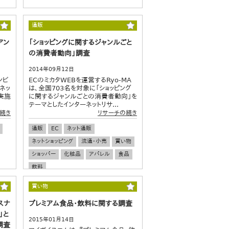
通販
アン
「ショッピングに関するジャンルごと
の消費者動向」調査
2014年09月12日
ンビ
ECのミカタWEBを運営するRyo-MA
ネッ
は、全国703名を対象に「ショッピング
実施
に関するジャンルごとの消費者動向」を
テーマとしたインターネットリサ...
続き
リサーチの続き
通販
EC
ネット通販
ネットショッピング
流通・小売
買い物
ショッパー
化粧品
アパレル
食品
飲料
買い物
スナ
プレミアム食品・飲料に関する調査
」と
2015年01月14日
調査