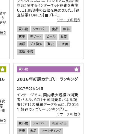
マイボイスコムは、『プレミアム食品・飲
料』に関するインターネット調査を実施
し、11,983件の回答を集めました。【調
オマ
査結果TOPICS】■プレミ...
ータ
リサーチの続き
デザ
買い物
ショッパー
食品
飲料
続き
菓子
デザート
ビール
お酒
酒類
プチ贅沢
贅沢
ご褒美
流通・小売
買い物
16
2016年好調カテゴリーランキング
2017年02月14日
インテージでは、国内最大規模の消費
者パネル、SCI（全国消費者パネル調
男女
査)（＊1）の購買データを元に、『2016
る意
年好調カテゴリーランキング』...
企画
リサーチの続き
続き
買い物
ショッパー
流通・小売
健康
食品
マーケティング