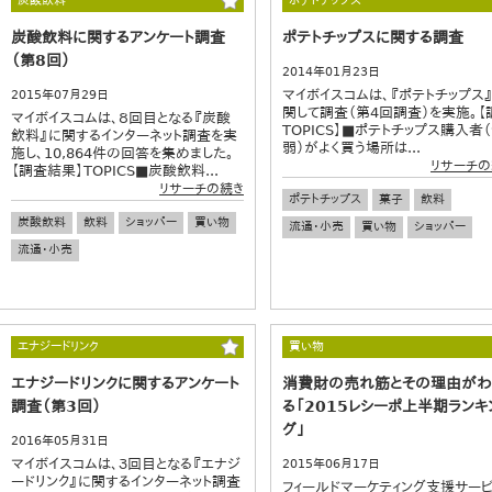
炭酸飲料
ポテトチップス
炭酸飲料に関するアンケート調査
ポテトチップスに関する調査
（第8回）
2014年01月23日
マイボイスコムは、『ポテトチップス
2015年07月29日
関して調査（第4回調査）を実施。【
マイボイスコムは、８回目となる『炭酸
TOPICS】■ポテトチップス購入者（
飲料』に関するインターネット調査を実
弱）がよく買う場所は...
施し、10,864件の回答を集めました。
リサーチの
【調査結果】TOPICS■炭酸飲料...
リサーチの続き
ポテトチップス
菓子
飲料
炭酸飲料
飲料
ショッパー
買い物
流通・小売
買い物
ショッパー
流通・小売
エナジードリンク
買い物
エナジードリンクに関するアンケート
消費財の売れ筋とその理由が
調査（第3回）
る「2015レシーポ上半期ランキ
グ」
2016年05月31日
マイボイスコムは、３回目となる『エナジ
2015年06月17日
ードリンク』に関するインターネット調査
フィールドマーケティング支援サー