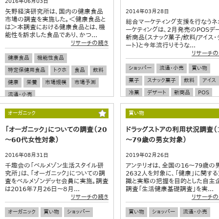
2016年06月03日
矢野経済研究所は、国内の健康食品
2014年03月28日
市場の調査を実施した。＜健康食品と
総合マーケティング支援を行なうネ
は＞本調査における健康食品とは、機
ーケティングは、2月発売のPOSデ
能性を訴求した食品であり、かつ...
新商品(スナック菓子/飲料/アイス・
リサーチの続き
ート)と今年流行りそうな...
リサーチの
健康食品
機能性食品
ショッパー
流通・小売
買い物
特定保健用食品
トクホ
食品
飲料
菓子
スナック菓子
飲料
アイス
健康
栄養
市場規模
市場予測
冷菓
デザート
新商品
POS
流通・小売
POSデータ
オーガニック
買い物
「オーガニック」についての調査（20
ドラッグストアの利用状況調査（
～60代女性対象）
～79歳の男女対象）
2016年08月31日
2019年02月26日
千趣会の「ベルメゾン生活スタイル研
アンテリオは、全国の16～79歳の
究所」は、「オーガニック」についての調
2632人を対象に、「健康」に関す
査をベルメゾンデッセ会員に実施。調査
識と実態の把握を目的とした自主
は2016年7月26日～８月...
調査「生活健康基礎調査」を実...
リサーチの続き
リサーチの
オーガニック
買い物
ショッパー
買い物
ショッパー
流通・小売