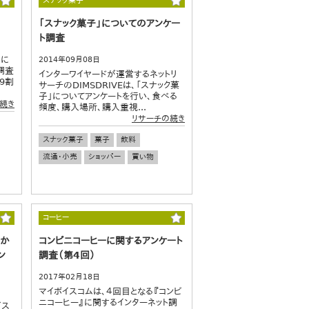
スナック菓子
「スナック菓子」についてのアンケー
ト調査
』に
2014年09月08日
調査
インターワイヤードが運営するネットリ
9割
サーチのDIMSDRIVEは、「スナック菓
子」についてアンケートを行い、食べる
続き
頻度、購入場所、購入重視...
リサーチの続き
スナック菓子
菓子
飲料
流通・小売
ショッパー
買い物
コーヒー
わか
コンビニコーヒーに関するアンケート
ン
調査（第4回）
2017年02月18日
マイボイスコムは、４回目となる『コンビ
ニコーヒー』に関するインターネット調
ビス