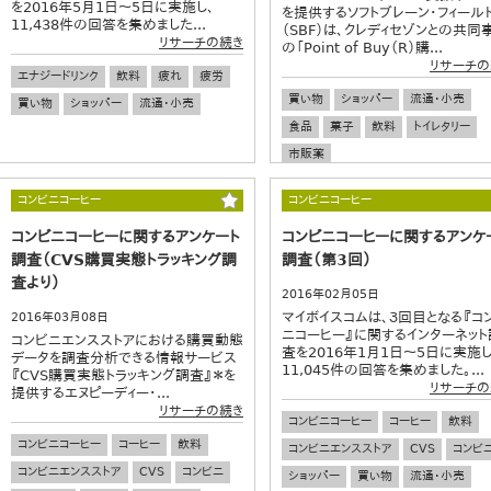
を2016年5月1日～5日に実施し、
を提供するソフトブレーン・フィール
11,438件の回答を集めました...
（SBF）は、クレディセゾンとの共同
リサーチの続き
の「Point of Buy（R）購...
リサーチの
エナジードリンク
飲料
疲れ
疲労
買い物
ショッパー
流通・小売
買い物
ショッパー
流通・小売
食品
菓子
飲料
トイレタリー
市販薬
コンビニコーヒー
コンビニコーヒー
コンビニコーヒーに関するアンケート
コンビニコーヒーに関するアンケ
調査（CVS購買実態トラッキング調
調査（第3回）
査より）
2016年02月05日
マイボイスコムは、３回目となる『コ
2016年03月08日
ニコーヒー』に関するインターネット
コンビニエンスストアにおける購買動態
査を2016年1月1日～5日に実施し
データを調査分析できる情報サービス
11,045件の回答を集めました。...
『CVS購買実態トラッキング調査』＊を
リサーチの
提供するエヌピーディー・...
リサーチの続き
コンビニコーヒー
コーヒー
飲料
コンビニコーヒー
コーヒー
飲料
コンビニエンスストア
CVS
コンビ
コンビニエンスストア
CVS
コンビニ
ショッパー
買い物
流通・小売