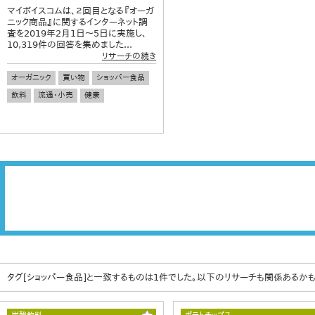
マイボイスコムは、２回目となる『オーガ
ニック商品』に関するインターネット調
査を2019年2月1日～5日に実施し、
10,319件の回答を集めました...
リサーチの続き
オーガニック
買い物
ショッパー食品
飲料
流通・小売
健康
タグ[ショッパー食品]と一致するものは1件でした。以下のリサーチも関係あるかも