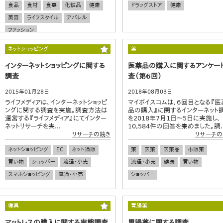
食品
食材
食事
化粧品
健康
ドラッグストア
健康
美容
ライフスタイル
アパレル
ファッション
ネットショッピング
薬
インターネットショッピングに関する
医薬品の購入に関するアンケー
調査
査（第6回）
2015年01月28日
2018年08月03日
ライフメディアは、インターネットショッピ
マイボイスコムは、６回目となる『医
ングに関する調査を実施。調査方法は
品の購入』に関するインターネット
運営する『ライフメディア』にてインター
を2018年7月1日～5日に実施し、
ネットリサーチを実...
10,584件の回答を集めました。調..
リサーチの続き
リサーチの
ネットショッピング
EC
ネット通販
薬
医薬
医薬品
市販薬
買い物
ショッパー
流通・小売
流通・小売
健康
買い物
スマホショッピング
流通・小売
ショッパー
寝具
胃腸薬
マットレスの購入に関する実態調査
胃腸薬に関する調査