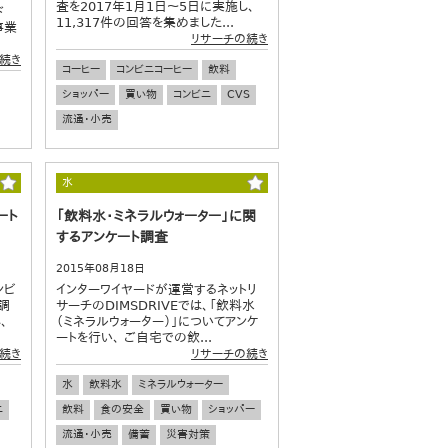
査を2017年1月1日～5日に実施し、
ド
11,317件の回答を集めました...
事業
リサーチの続き
続き
コーヒー
コンビニコーヒー
飲料
ショッパー
買い物
コンビニ
CVS
流通・小売
水
ート
「飲料水・ミネラルウォーター」に関
するアンケート調査
2015年08月18日
ンビ
インターワイヤードが運営するネットリ
調
サーチのDIMSDRIVEでは、「飲料水
、
（ミネラルウォーター）」についてアンケ
ートを行い、 ご自宅での飲...
続き
リサーチの続き
水
飲料水
ミネラルウォーター
ニ
飲料
食の安全
買い物
ショッパー
流通・小売
備蓄
災害対策