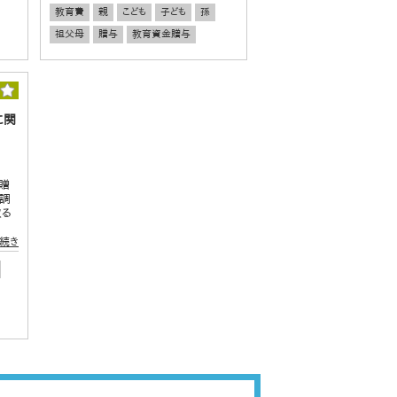
教育費
親
こども
子ども
孫
祖父母
贈与
教育資金贈与
に関
贈
【調
取る
続き