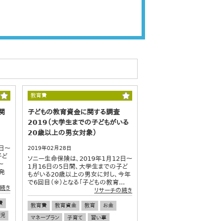
教育費
関
子どもの教育資金に関する調査
2019（大学生までの子どもがいる
20歳以上の男女対象）
日～
2019年02月28日
子ど
ソニー生命保険は、2019年1月12日～
～
1月16日の5日間、大学生までの子ど
発
もがいる20歳以上の男女に対し、今年
で6回目（※）となる「子どもの教育...
続き
リサーチの続き
費
教育費
教育資金
教育
お金
児
マネープラン
子育て
習い事