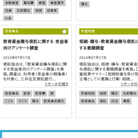
金融資産
富裕層
資産
資産運用
贈与
投資
生前贈与
相続
経営者
お金
教育資金
財産相続
教育資金贈与信託に関する 受益者
相続・贈与・教育資金贈与信託
向けアンケート調査
する意識調査
2014年07月17日
2014年07月17日
信託協会は、「教育資金贈与信託に関
信託協会は、相続・贈与・教育資金
する受益者向けアンケート調査」を実
与信託に関する意識調査を実施。
施。調査は、利用者（受益者の親権者）
査結果サマリー】相続財産を受け
を対象に、三井住友信託銀行...
立場としての意識と行動・相続...
リサーチの続き
リサーチの
教育資金
教育
教育費
親
財産相続
相続
贈与
生前贈与
こども
子ども
贈与
教育資金贈与
教育資金
信託
終活
遺言