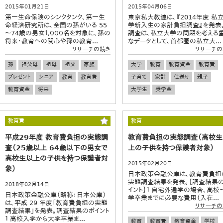
2015年01月21日
2015年04月06日
第一生命保険のシンクタンク、第一生
東京私大教連は、『2014年度 私
命経済研究所は、全国の孫がいる 55
学新入生の家計負担調査』を発表
～74歳の男女１,０００名を対象に、孫の
調査は、私立大学の問題を考える
将来・教育への関心や孫の教育...
なデータとして、首都圏の私立大...
リサーチの続き
リサーチの
孫
祖父母
祖母
祖父
家族
大学
教育
教育資金
教育費
プレゼント
シニア
教育
教育費
子育て
家計
仕送り
親子
教育資金
将来
大学生
奨学金
教育費
教育
平成29年度 教育費負担の実態調
教育費負担の実態調査（高校生
査（25歳以上 64歳以下の男女で
上の子供を持つ保護者対象）
高校生以上の子供を持つ保護者対
2015年02月20日
象）
日本政策金融公庫は、教育費負担
実態調査結果を発表。【調査結果
2018年02月14日
イント】１ 自宅外通学の場合、高校
日本政策金融公庫（略称：日本公庫）
学卒業までに必要な費用（入在...
は、平成 29 年度「教育費負担の実態
リサーチの
調査結果」を発表。調査結果のポイント
１ 高校入学から大学卒業ま...
教育
教育費
教育資金
学校