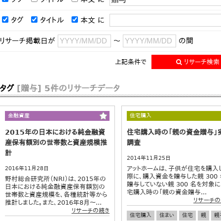
タグ
タイトル
本文
に
リサーチ掲載日が
～
の間
上記条件で
リサーチ検索
タグ
[贈与]
5件のリサーチデータ
金融資産
住宅購入
2015年の日本における純金融資
住宅購入時の「親の資金贈与」
産保有額別の世帯数と資産規模推
調査
計
2014年11月25日
アットホームは、子供が住宅を購入
2016年11月28日
際に、購入資金を贈与した親 300 
野村総合研究所（NRI）は、2015年の
贈与していない親 300 名を対象に
日本における純金融資産保有額別の
宅購入時の「親の資金贈与...
世帯数と資産規模を、各種統計等から
リサーチの
推計しました。また、2016年8月～...
リサーチの続き
住宅購入
住まい
住宅
親
親