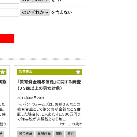
を含まない
教育資金
実態
「教育資金贈与信託」に関する調査
（25歳以上の男女対象）
2014年08月20日
した
トッパン・フォームズは、お孫さんなどの
名、
教育資金として祖父母が金銭などを信
、住
託した場合に、1人あたり1,500万円ま
で贈与税が非課税となる制...
続き
リサーチの続き
子
教育資金
金融商品
信託
教育