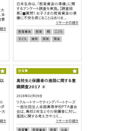
日本生命は、「教育資金の準備」に関
するアンケート調査を実施。【調査結
立大
果】■質問１ お子さまの教育資金の準
。本
備に不安を感じることはありま...
重要
リサーチの続き
続き
教育資金
教育
親
こども
子ども
進学
保険
預金
教育費
以
高校生と保護者の進路に関する意
識調査2017 ②
2018年02月09日
の
リクルートマーケティングパートナーズ
のポ
一般社団法人全国高等学校ＰＴＡ連合
～大
会は、高校２年生とその保護者に対し、
進路に関する考え方やコミ...
続き
リサーチの続き
教育費
教育資金
教育
お金