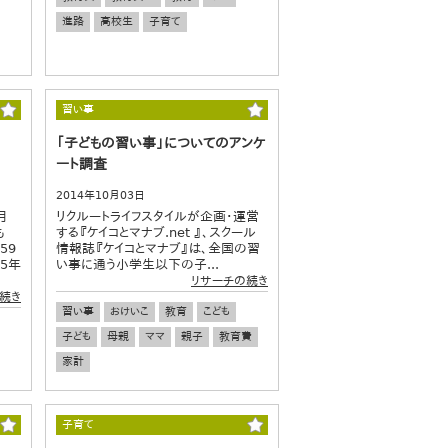
進路
高校生
子育て
習い事
「子どもの習い事」についてのアンケ
ート調査
2014年10月03日
月
リクルートライフスタイルが企画・運営
も
する『ケイコとマナブ.net 』、スクール
59
情報誌『ケイコとマナブ』は、全国の習
15年
い事に通う小学生以下の子...
リサーチの続き
続き
習い事
おけいこ
教育
こども
子ども
母親
ママ
親子
教育費
家計
子育て