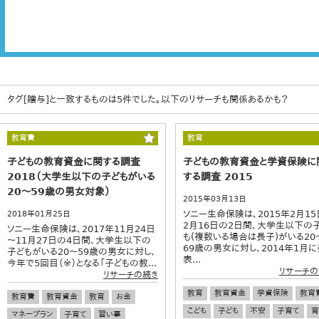
タグ[贈与]と一致するものは5件でした。以下のリサーチも関係あるかも？
教育費
教育
子どもの教育資金に関する調査
子どもの教育資金と学資保険に
2018（大学生以下の子どもがいる
する調査 2015
20～59歳の男女対象）
2015年03月13日
ソニー生命保険は、2015年2月15
2018年01月25日
2月16日の2日間、大学生以下の
ソニー生命保険は、2017年11月24日
も(複数いる場合は長子)がいる20
～11月27日の4日間、大学生以下の
69歳の男女に対し、2014年1月に
子どもがいる20～59歳の男女に対し、
表...
今年で5回目（※）となる「子どもの教...
リサーチの
リサーチの続き
教育
教育資金
学資保険
教育
教育費
教育資金
教育
お金
こども
子ども
不安
子育て
育
マネープラン
子育て
習い事