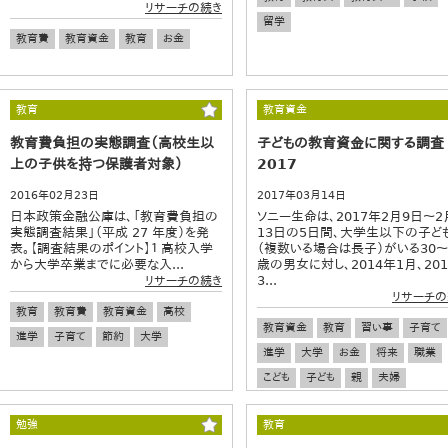
リサーチの続き
留学
教育費
教育資金
教育
お金
教育
教育資金
教育費負担の実態調査（高校生以
子どもの教育資金に関する調査
上の子供を持つ保護者対象）
2017
2016年02月23日
2017年03月14日
日本政策金融公庫は、「教育費負担の
ソニー生命は、2017年2月9日～2
実態調査結果」（平成 27 年度）を発
13日の5日間、大学生以下の子ど
表。【調査結果のポイント】１ 高校入学
（複数いる場合は長子）がいる30～
から大学卒業までに必要な入...
歳の男女に対し、2014年1月、20
3...
リサーチの続き
リサーチの
教育
教育費
教育資金
高校
教育資金
教育
習い事
子育て
進学
子育て
節約
大学
進学
大学
お金
将来
職業
こども
子ども
親
夫婦
勉強
教育