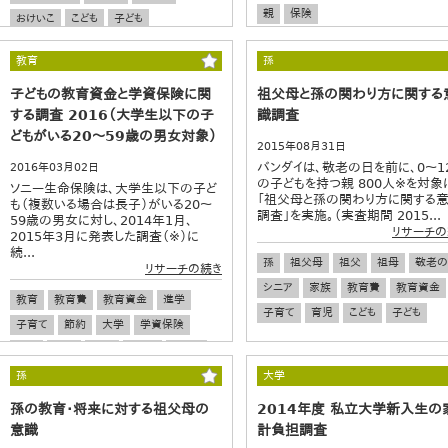
親
保険
おけいこ
こども
子ども
教育
孫
子どもの教育資金と学資保険に関
祖父母と孫の関わり方に関する
する調査 2016（大学生以下の子
識調査
どもがいる20～59歳の男女対象）
2015年08月31日
バンダイは、敬老の日を前に、0～1
2016年03月02日
の子どもを持つ親 800人※を対象
ソニー生命保険は、大学生以下の子ど
「祖父母と孫の関わり方に関する
も（複数いる場合は長子）がいる20～
調査」を実施。（実査期間 2015...
59歳の男女に対し、2014年1月、
リサーチの
2015年3月に発表した調査（※）に
続...
孫
祖父母
祖父
祖母
敬老の
リサーチの続き
シニア
家族
教育費
教育資金
教育
教育費
教育資金
進学
子育て
育児
こども
子ども
子育て
節約
大学
学資保険
お金
将来
夫婦
こども
子ども
孫
大学
孫の教育・将来に対する祖父母の
2014年度 私立大学新入生の
意識
計負担調査