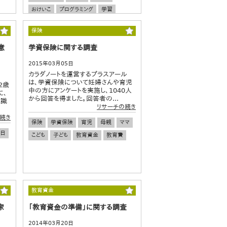
おけいこ
プログラミング
学習
勉強
こども
子ども
保険
意
学資保険に関する調査
2015年03月05日
カラダノートを運営するプラスアール
は、学資保険について妊婦さんや育児
2歳
中の方にアンケートを実施し、1040人
に、
から回答を得ました。回答者の...
意識
リサーチの続き
続き
保険
学資保険
育児
母親
ママ
日
こども
子ども
教育資金
教育費
教育資金
家
「教育資金の準備」に関する調査
2014年03月20日