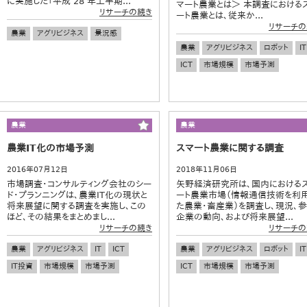
に実施した「平成 28 年上半期...
マート農業とは＞ 本調査における
リサーチの続き
ート農業とは、従来か...
リサーチの
農業
アグリビジネス
景況感
農業
アグリビジネス
ロボット
IT
ICT
市場規模
市場予測
農業
農業
農業IT化の市場予測
スマート農業に関する調査
2016年07月12日
2018年11月06日
市場調査・コンサルティング会社のシー
矢野経済研究所は、国内における
ド・プランニングは、農業IT化の現状と
ート農業市場（情報通信技術を利
将来展望に関する調査を実施し、この
た農業・畜産業）を調査し、現況、
ほど、その結果をまとめまし...
企業の動向、および将来展望...
リサーチの続き
リサーチの
農業
アグリビジネス
IT
ICT
農業
アグリビジネス
ロボット
IT
IT投資
市場規模
市場予測
ICT
市場規模
市場予測