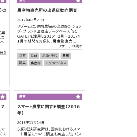
食材
）の
農産物直売所の出退店動向調査
2017年02月21日
リゾームは、同社製品の全国SC・ショッ
プ・ブランド出退店データベース「SC
（異
GATE」を活用し2016年2月～2017年
ネス
1月の期間を対象に、農産物直売...
入企
リサーチの続き
続き
食材
食品
流通・小売
農業
野菜
農産物
アグリビジネス
農業
17
スマート農業に関する調査（2016
年）
2016年11月14日
スマ
矢野経済研究所は、国内におけるスマ
＜ス
ート農業について調査を実施した。＜ス