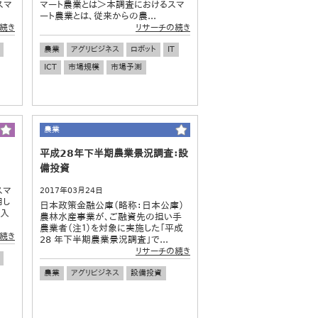
スマ
マート農業とは＞本調査におけるスマ
ート農業とは、従来からの農...
続き
リサーチの続き
農業
アグリビジネス
ロボット
IT
ICT
市場規模
市場予測
農業
平成28年下半期農業景況調査：設
備投資
スマ
2017年03月24日
用し
日本政策金融公庫（略称：日本公庫）
参入
農林水産事業が、ご融資先の担い手
農業者（注１）を対象に実施した「平成
続き
28 年下半期農業景況調査」で...
リサーチの続き
農業
アグリビジネス
設備投資