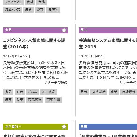
フリマアプリ
食材
食品
流通・小売
農業
野菜
農産物
食品
園芸
コメビジネス・米飯市場に関する調
養液栽培システム市場に関する
査（2016年）
査 2013
2017年01月05日
2013年12月04日
矢野経済研究所は、コメビジネスと日
矢野経済研究所は、国内の施設園
本国内の米飯市場の調査を実施した。
市場の調査を実施した。ここでは養
＜米飯市場とは＞本調査における米飯
栽培システム市場を取り上げる。養
市場とは、日本国内の日配米飯...
栽培とは、土を使わずに、肥料を...
リサーチの続き
リサーチの
食品
お米
ごはん
加工食品
園芸
養液栽培
農業
市場規模
農業
食事
市場規模
市場予測
食料自給率
農業
食料自給率と食の安全に関する意
「企業の農業参入」企業経営者