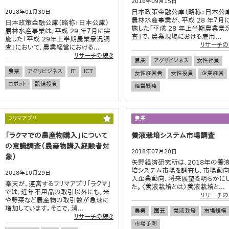
2016年09月15日
日本政策金融公庫（略称：日本公
2018年01月30日
農林水産事業が、平成 28 年７月
日本政策金融公庫（略称：日本公庫）
施した「平成 28 年上半期農業景
農林水産事業は、平成 29 年７月に実
査」で、農業現場における雇用...
施した「平成 29年上半期農業景況調
リサーチの
査」において、農業経営における...
リサーチの続き
農業
アグリビジネス
女性社員
農業
アグリビジネス
IT
ICT
女性経営者
女性役員
企業経営
ロボット
設備投資
経営戦略
フリマアプリ
農業
「ラクマでの農産物購入」について
養液栽培システム市場調査
の意識調査（農産物購入経験者対
2018年07月20日
象）
矢野経済研究所は、2018年の養
培システム市場を調査し、市場動向
2018年10月29日
入企業動向、将来展望を明らかに
楽天が、運営するフリマアプリ「ラクマ」
た。〈養液栽培とは〉養液栽培と...
では、近年不用品の取引以外にも、米
リサーチの
や野菜など農産物の取引数が急速に
増加しています。そこで、消...
農業
園芸
養液栽培
市場規模
リサーチの続き
市場予測