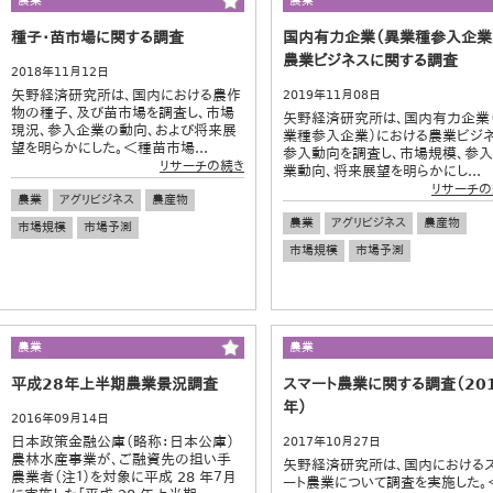
農業
農業
種子・苗市場に関する調査
国内有力企業（異業種参入企業
農業ビジネスに関する調査
2018年11月12日
矢野経済研究所は、国内における農作
2019年11月08日
物の種子、及び苗市場を調査し、市場
矢野経済研究所は、国内有力企業
現況、参入企業の動向、および将来展
業種参入企業）における農業ビジ
望を明らかにした。＜種苗市場...
参入動向を調査し、市場規模、参
リサーチの続き
業動向、将来展望を明らかにし...
リサーチの
農業
アグリビジネス
農産物
農業
アグリビジネス
農産物
市場規模
市場予測
市場規模
市場予測
農業
農業
平成28年上半期農業景況調査
スマート農業に関する調査（20
年）
2016年09月14日
日本政策金融公庫（略称：日本公庫）
2017年10月27日
農林水産事業が、ご融資先の担い手
矢野経済研究所は、国内における
農業者（注１）を対象に平成 28 年７月
ート農業について調査を実施した。