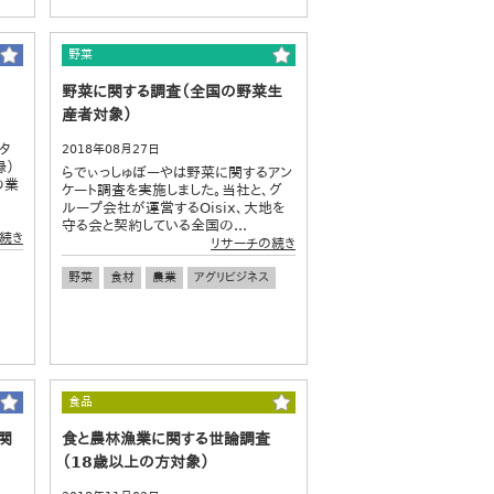
野菜
野菜に関する調査（全国の野菜生
産者対象）
タ
2018年08月27日
録）
らでぃっしゅぼーやは野菜に関するアン
の業
ケート調査を実施しました。当社と、グ
ループ会社が運営するOisix、大地を
守る会と契約している全国の...
続き
リサーチの続き
野菜
食材
農業
アグリビジネス
食品
関
食と農林漁業に関する世論調査
（18歳以上の方対象）