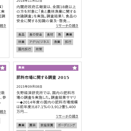
2018年11月02日
庫）
内閣府政府広報室は、全国18歳以上
に実
の方を対象に「食と農林漁業に関する
況調
世論調査」を実施。調査結果１．食品の
安全に関する知識の普及・啓発...
続き
リサーチの続き
食品
食の安全
食材
魚
農業
林業
アグリビジネス
漁業
旅行
国内旅行
政策
農業
肥料市場に関する調査 2015
2015年09月08日
液栽
矢野経済研究所では、国内の肥料市
、参
場の調査を実施した。調査結果サマリ
し
ー◆2014年度の国内の肥料市場規模
は前年度比87.1％の3,912億5,400
万円...
続き
リサーチの続き
農業
園芸
家庭菜園
ガーデニング