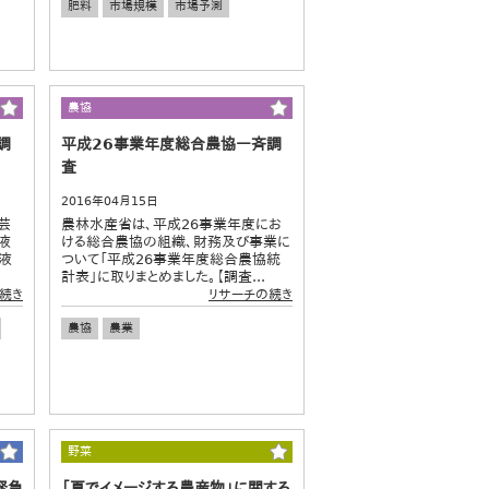
肥料
市場規模
市場予測
農協
調
平成26事業年度総合農協一斉調
査
2016年04月15日
芸
農林水産省は、平成26事業年度にお
液
ける総合農協の組織、財務及び事業に
液
ついて「平成26事業年度総合農協統
計表」に取りまとめました。【調査...
続き
リサーチの続き
農協
農業
野菜
緊急
「夏でイメージする農産物」に関する