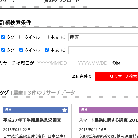
リサーチ
資料ダウンロード
詳細検索条件
タグ
タイトル
本文
に
タグ
タイトル
本文
に
リサーチ掲載日が
～
の間
上記条件で
リサーチ検索
タグ
[農家]
3件のリサーチデータ
農業
農業
平成27年下半期農業景況調査
スマート農業に関する調査 201
2016年03月22日
2015年04月16日
日本政策金融公庫（略称：日本公庫）
矢野経済研究所では、情報通信技