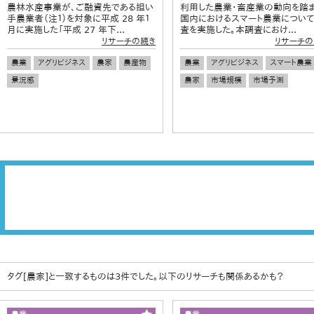
農林水産事業が、ご融資先である担い
利用した農業・畜産業の動向を踏ま
手農業者（注１）を対象に平成 28 年１
国内におけるスマート農業につい
月に実施した「平成 27 年下...
査を実施した。本調査におけ...
リサーチの続き
リサーチの
農業
アグリビジネス
農家
農産物
農業
アグリビジネス
スマート農業
景況感
農家
市場規模
市場予測
タグ[農家]と一致するものは3件でした。以下のリサーチも関係あるかも？