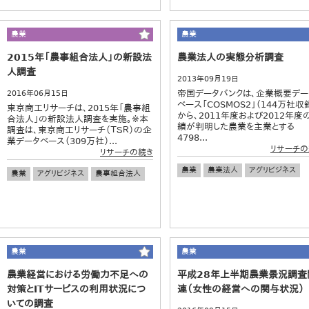
農業
農業
2015年「農事組合法人」の新設法
農業法人の実態分析調査
人調査
2013年09月19日
帝国データバンクは、企業概要デー
2016年06月15日
ベース「COSMOS2」（144万社収
東京商工リサーチは、2015年「農事組
から、2011年度および2012年度
合法人」の新設法人調査を実施。※本
績が判明した農業を主業とする
調査は、東京商工リサーチ（ＴＳＲ）の企
4798...
業データベース（309万社）...
リサーチの
リサーチの続き
農業
農業法人
アグリビジネス
農業
アグリビジネス
農事組合法人
農業
農業
農業経営における労働力不足への
平成28年上半期農業景況調査
対策とITサービスの利用状況につ
連（女性の経営への関与状況）
いての調査