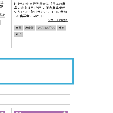
え、
Ｎ‐１サミット実行委員会は、「日本の農
て調
業の未来提言」と題し、優良農業者が
集うイベント「Ｎ‐１サミット2015」に参加
続き
した農業者に向け、日...
リサーチの続き
農業
農産物
アグリビジネス
農家
輸出