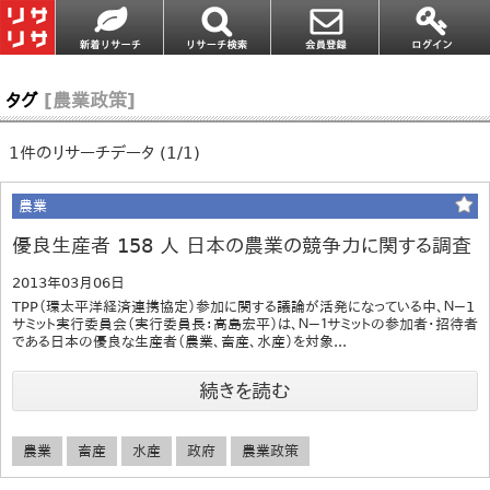
タグ
[農業政策]
1件のリサーチデータ (1/1)
農業
優良生産者 158 人 日本の農業の競争力に関する調査
2013年03月06日
TPP（環太平洋経済連携協定）参加に関する議論が活発になっている中、Ｎ－1
サミット実行委員会（実行委員長：高島宏平）は、Ｎ－１サミットの参加者・招待者
である日本の優良な生産者（農業、畜産、水産）を対象...
続きを読む
農業
畜産
水産
政府
農業政策