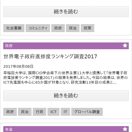
続きを読む
社会意識
コミュニティ
政府
政治
政策
政府
世界電子政府進捗度ランキング調査2017
2017年08月08日
早稲田大学は、国際CIO学会傘下の世界主要11大学と提携して「世界電子政
府進捗度ランキング調査2017」の結果を発表しました。今回の結果は、世界の
ICT先進国を中心に65か国が対象となり、研究活動13年目の成果と...
続きを読む
政府
政治
行政
ICT
IT
グローバル調査
年金