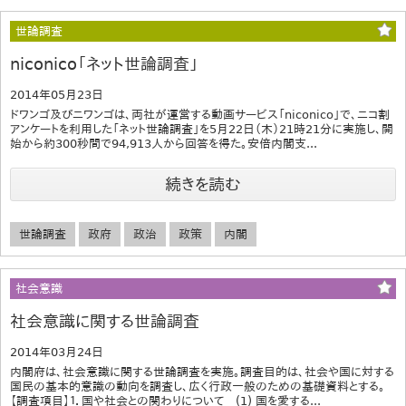
世論調査
niconico「ネット世論調査」
2014年05月23日
ドワンゴ及びニワンゴは、両社が運営する動画サービス「niconico」で、ニコ割
アンケートを利用した「ネット世論調査」を5月22日（木）21時21分に実施し、開
始から約300秒間で94,913人から回答を得た。安倍内閣支...
続きを読む
世論調査
政府
政治
政策
内閣
社会意識
社会意識に関する世論調査
2014年03月24日
内閣府は、社会意識に関する世論調査を実施。調査目的は、社会や国に対する
国民の基本的意識の動向を調査し、広く行政一般のための基礎資料とする。
【調査項目】１．国や社会との関わりについて (1) 国を愛する...