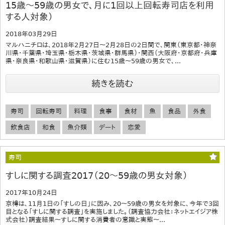
15歳～59歳の男女で、月に1回以上回転寿司店を利用
する人対象）
2018年03月29日
マルハニチロは、2018年2月27日～2月28日の2日間で、関東（東京都・神奈
川県・千葉県・埼玉県・栃木県・茨城県・群馬県）・関西（大阪府・京都府・兵庫
県・奈良県・和歌山県・滋賀県）に住む15歳～59歳の男女で、...
続きを読む
寿司
回転寿司
料理
食事
食材
魚
食品
外食
飲食店
和食
魚介類
デート
恋愛
寿司
すしに関する調査2017（20～59歳の男女対象）
2017年10月24日
京樽は、11月1日の「すしの日」に因み、20～59歳の男女を対象に、今年で3回
目となる「すしに関する調査」を実施しました。（調査協力会社：ネットエイジア株
式会社）調査結果～すしに関する消費者の意識と実態～...