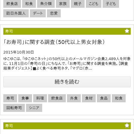
飲食店
和食
魚介類
家族
親子
こども
子ども
訪日外国人
デート
恋愛
寿司
「お寿司」に関する調査（50代以上男女対象）
2015年10月30日
ゆこゆこは、「ゆこゆこネット」の50代以上のメールマガジン会員2,489人を対象
に、11月1日の「寿司の日」にちなんで、「お寿司」に関する調査を実施。【調査
結果ダイジェスト】■よく食べる寿司ネタ、「マグロ（赤...
続きを読む
寿司
食事
料理
飲食店
外食
食材
食品
和食
回転寿司
シニア
寿司