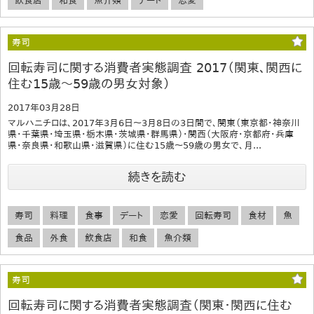
飲食店
和食
魚介類
デート
恋愛
寿司
回転寿司に関する消費者実態調査 2017（関東、関西に
住む15歳～59歳の男女対象）
2017年03月28日
マルハニチロは、2017年3月6日～3月8日の3日間で、関東（東京都・神奈川
県・千葉県・埼玉県・栃木県・茨城県・群馬県）・関西（大阪府・京都府・兵庫
県・奈良県・和歌山県・滋賀県）に住む15歳～59歳の男女で、月...
続きを読む
寿司
料理
食事
デート
恋愛
回転寿司
食材
魚
食品
外食
飲食店
和食
魚介類
寿司
回転寿司に関する消費者実態調査（関東・関西に住む