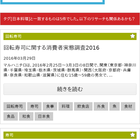
タグ[日本料理]と一致するものは5件でした。以下のリサーチも関係あるかも？
回転寿司
回転寿司に関する消費者実態調査2016
2016年03月29日
マルハニチロは、2016年2月25日～3月3日の8日間で、関東（東京都・神奈川
県・千葉県・埼玉県・栃木県・茨城県・群馬県）・関西（大阪府・京都府・兵庫
県・奈良県・和歌山県・滋賀県）に住む15歳～59歳の男女で、...
続きを読む
回転寿司
寿司
食事
料理
飲食店
外食
魚
食材
食品
和食
日本食
寿司