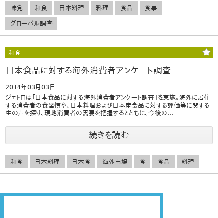
味覚
和食
日本料理
料理
食品
食事
グローバル調査
和食
日本食品に対する海外消費者アンケート調査
2014年03月03日
ジェトロは「日本食品に対する海外消費者アンケート調査」を実施。海外に居住
する消費者の食習慣や、日本料理および日本産食品に対する評価等に関する
生の声を探り、現地消費者の需要を把握するとともに、今後の...
続きを読む
和食
日本料理
日本食
海外市場
食
食品
料理