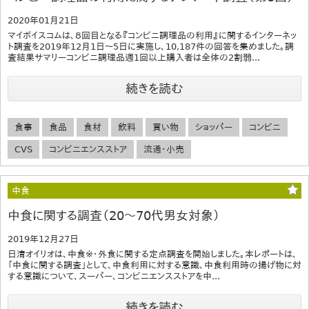
2020年01月21日
マイボイスコムは、８回目となる『コンビニ調理品の利用』に関するインターネッ
ト調査を2019年12月1日～5日に実施し、10,187件の回答を集めました。調
査結果サマリーコンビニ調理品週1回以上購入者は全体の2割弱...
続きを読む
食事
食品
食材
飲料
買い物
ショッパー
コンビニ
CVS
コンビニエンスストア
流通・小売
中食
中食に関する調査（20～70代男女対象）
2019年12月27日
日清オイリオは、中食※・外食に関する定点調査を開始しました。本レポートは、
「中食に関する調査」として、中食利用に対する意識、中食利用時の揚げ物に対
する意識について、スーパー、コンビニエンスストアを中...
続きを読む