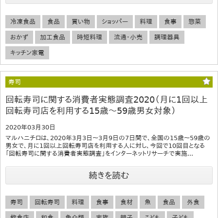
冷凍食品
食品
買い物
ショッパー
料理
食事
惣菜
おかず
加工食品
時短料理
流通・小売
調理器具
キッチン家電
寿司
回転寿司に関する消費者実態調査2020（月に1回以上
回転寿司店を利用する15歳～59歳男女対象）
2020年03月30日
マルハニチロは、2020年3月3日～3月9日の7日間で、全国の15歳～59歳の
男女で、月に1回以上回転寿司店を利用する人に対し、今回で10回目となる
「回転寿司に関する消費者実態調査」をインターネットリサーチで実施...
続きを読む
寿司
回転寿司
料理
食事
食材
魚
食品
外食
飲食店
和食
魚介類
家族
親子
こども
子ども